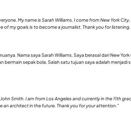
ryone. My name is Sarah Williams. I come from New York City, a
e of my goals is to become a journalist. Thank you for listening.
muanya. Nama saya Sarah Williams. Saya berasal dari New York C
bermain sepak bola. Salah satu tujuan saya adalah menjadi se
 John Smith. I am from Los Angeles and currently in the 11th gr
 be an architect in the future. Thank you for your attention."