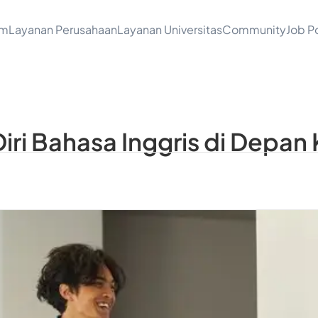
am
Layanan Perusahaan
Layanan Universitas
Community
Job Po
iri Bahasa Inggris di Depan 