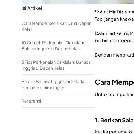
Isi Artikel
Sobat MinDi pernah
Tapi jangan khawat
Cara Memperkenalkan Diri di Depan
Kelas
Dalam artikel ini,
berbicara di depa
10 Contoh Perkenalan Diri dalam
Bahasa Inggris di Depan Kelas
Dengan mengikuti c
3 Tips Perkenalan Diri dalam Bahasa
Inggris di Depan Kelas
Cara Memper
Belajar Bahasa Inggris Jadi Mudah
bersama dibimbing.id!
Untuk memperkenalk
Referensi
1. Berikan Sa
Ketika pertama ka