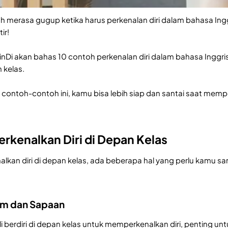
 merasa gugup ketika harus perkenalan diri dalam bahasa Inggr
ir!
 MinDi akan bahas 10 contoh perkenalan diri dalam bahasa Inggris
n kelas.
ontoh-contoh ini, kamu bisa lebih siap dan santai saat memperk
kenalkan Diri di Depan Kelas
an diri di depan kelas, ada beberapa hal yang perlu kamu samp
lam dan Sapaan
li berdiri di depan kelas untuk memperkenalkan diri, penting