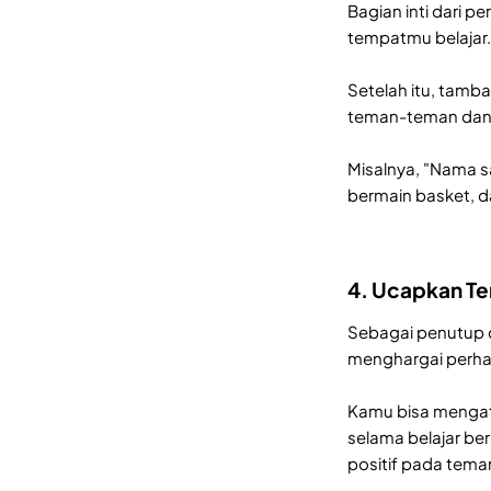
Bagian inti dari 
tempatmu belajar
Setelah itu, tamba
teman-teman dan 
Misalnya, "Nama s
bermain basket, da
4. Ucapkan Te
Sebagai penutup d
menghargai perhat
Kamu bisa mengata
selama belajar be
positif pada tema