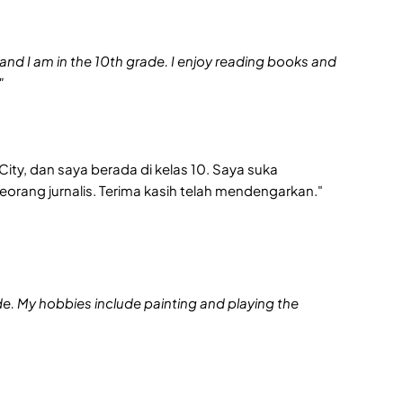
nd I am in the 10th grade. I enjoy reading books and
"
ity, dan saya berada di kelas 10. Saya suka
orang jurnalis. Terima kasih telah mendengarkan."
ade. My hobbies include painting and playing the