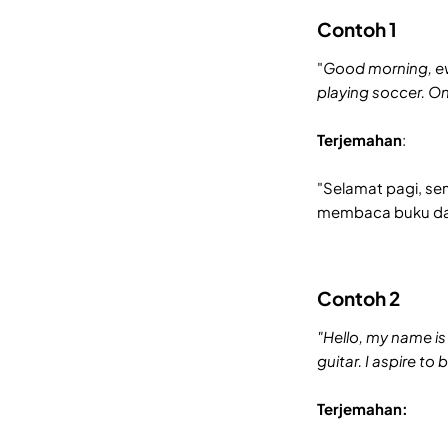
Contoh 1
"
Good morning, eve
playing soccer. On
Terjemahan
:
"Selamat pagi, se
membaca buku dan 
Contoh 2
"Hello, my name is
guitar. I aspire to
Terjemahan: