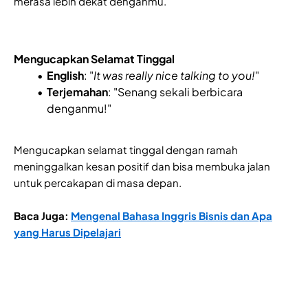
merasa lebih dekat denganmu.
Mengucapkan Selamat Tinggal
English
: "
It was really nice talking to you!
"
Terjemahan
: "Senang sekali berbicara
denganmu!"
Mengucapkan selamat tinggal dengan ramah
meninggalkan kesan positif dan bisa membuka jalan
untuk percakapan di masa depan.
Baca Juga:
Mengenal Bahasa Inggris Bisnis dan Apa
yang Harus Dipelajari