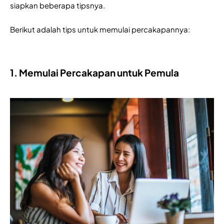
siapkan beberapa tipsnya.
Berikut adalah tips untuk memulai percakapannya:
1. Memulai Percakapan untuk Pemula