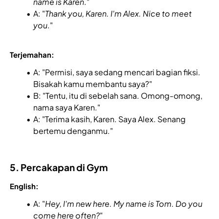
name is Karen
."
A: "
Thank you, Karen. I'm Alex. Nice to meet
you
."
Terjemahan:
A: "Permisi, saya sedang mencari bagian fiksi.
Bisakah kamu membantu saya?"
B: "Tentu, itu di sebelah sana. Omong-omong,
nama saya Karen."
A: "Terima kasih, Karen. Saya Alex. Senang
bertemu denganmu."
5. Percakapan di Gym
English:
A: "
Hey, I'm new here. My name is Tom. Do you
come here often?
"