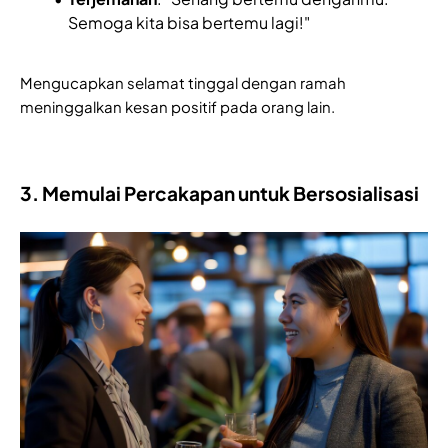
Semoga kita bisa bertemu lagi!"
Mengucapkan selamat tinggal dengan ramah
meninggalkan kesan positif pada orang lain.
3. Memulai Percakapan untuk Bersosialisasi