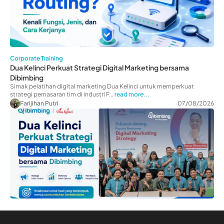
Corporate Training
Dua Kelinci Perkuat Strategi Digital Marketing bersama
Dibimbing
Simak pelatihan digital marketing Dua Kelinci untuk memperkuat
strategi pemasaran tim di industri F...
read more...
Farijihan Putri
07/08/2026