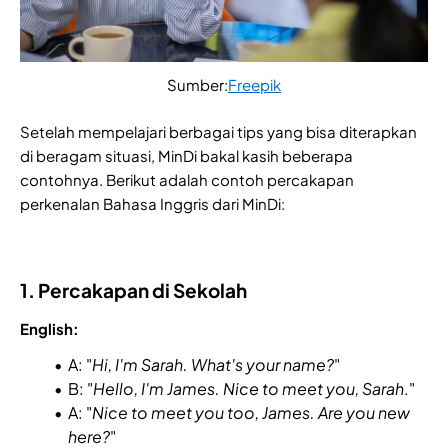
Sumber:
Freepik
Setelah mempelajari berbagai tips yang bisa diterapkan
di beragam situasi, MinDi bakal kasih beberapa
contohnya. Berikut adalah contoh percakapan
perkenalan Bahasa Inggris dari MinDi:
1. Percakapan di Sekolah
English:
A: "
Hi, I'm Sarah. What's your name?
"
B: "
Hello, I'm James. Nice to meet you, Sarah
."
A: "
Nice to meet you too, James. Are you new
here?
"