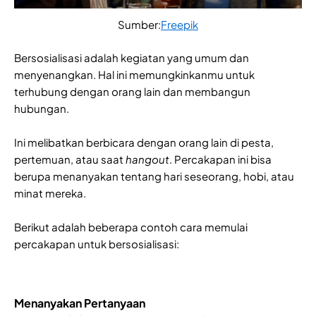
Sumber:
Freepik
Bersosialisasi adalah kegiatan yang umum dan
menyenangkan. Hal ini memungkinkanmu untuk
terhubung dengan orang lain dan membangun
hubungan.
Ini melibatkan berbicara dengan orang lain di pesta,
pertemuan, atau saat
hangout
. Percakapan ini bisa
berupa menanyakan tentang hari seseorang, hobi, atau
minat mereka.
Berikut adalah beberapa contoh cara memulai
percakapan untuk bersosialisasi:
Menanyakan Pertanyaan