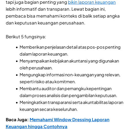
tapi juga bagian penting yang
bikin laporan keuangan
lebih informatif dan transparan. Lewat bagian ini,
pembaca bisa memahami konteks di balik setiap angka
dan keputusan keuangan perusahaan.
Berikut 5 fungsinya:
Memberikan penjelasan detail atas pos-pos penting
dalam laporan keuangan.
Menyampaikan kebijakan akuntansi yang digunakan
oleh perusahaan.
Mengungkap informasi non-keuangan yang relevan,
seperti risiko atau komitmen.
Membantu auditor dan pemangku kepentingan
dalam proses analisis dan pengambilan keputusan.
Meningkatkan transparansi serta akuntabilitas laporan
keuangan secara keseluruhan.
Baca Juga:
Memahami Window Dressing Laporan
Keuangan hingga Contohnya