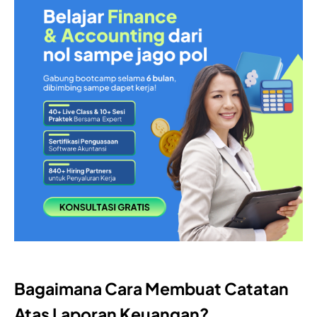
Bagaimana Cara Membuat Catatan
Atas Laporan Keuangan?