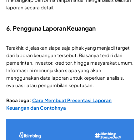
laporan secara detail.
6. Pengguna Laporan Keuangan
Terakhir, dijelaskan siapa saja pihak yang menjadi target
dari laporan keuangan tersebut. Biasanya terdiri dari
pemerintah, investor, kreditor, hingga masyarakat umum.
Informasi ini menunjukkan siapa yang akan
menggunakan data laporan untuk keperluan analisis,
evaluasi, atau pengambilan keputusan.
Baca Juga:
Cara Membuat Presentasi Laporan
Keuangan dan Contohnya