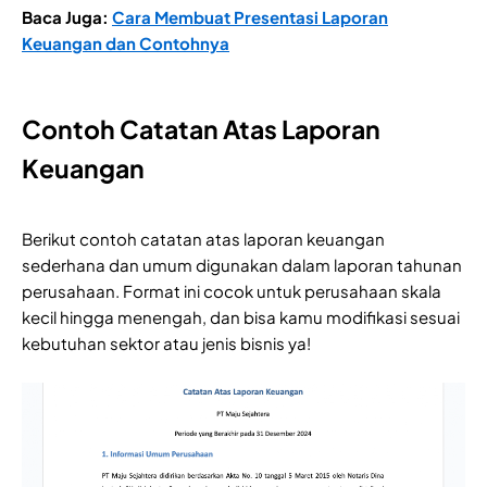
Baca Juga:
Cara Membuat Presentasi Laporan
Keuangan dan Contohnya
Contoh Catatan Atas Laporan
Keuangan
Berikut contoh catatan atas laporan keuangan
sederhana dan umum digunakan dalam laporan tahunan
perusahaan. Format ini cocok untuk perusahaan skala
kecil hingga menengah, dan bisa kamu modifikasi sesuai
kebutuhan sektor atau jenis bisnis ya!