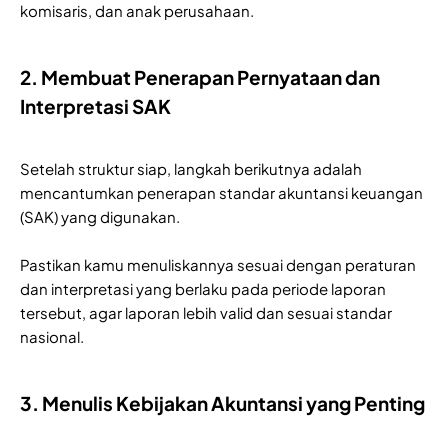
komisaris, dan anak perusahaan.
2. Membuat Penerapan Pernyataan dan
Interpretasi SAK
Setelah struktur siap, langkah berikutnya adalah
mencantumkan penerapan standar akuntansi keuangan
(SAK) yang digunakan.
Pastikan kamu menuliskannya sesuai dengan peraturan
dan interpretasi yang berlaku pada periode laporan
tersebut, agar laporan lebih valid dan sesuai standar
nasional.
3. Menulis Kebijakan Akuntansi yang Penting