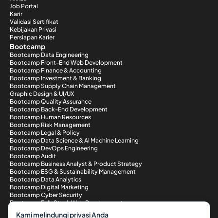
Job Portal
Karir
Validasi Sertifikat
Kebijakan Privasi
Persiapan Karier
Bootcamp
Bootcamp Data Engineering
Bootcamp Front-End Web Development
Bootcamp Finance & Accounting
Bootcamp Investment & Banking
Bootcamp Supply Chain Management
Graphic Design & UI/UX
Bootcamp Quality Assurance
Bootcamp Back-End Development
Bootcamp Human Resources
Bootcamp Risk Management
Bootcamp Legal & Policy
Bootcamp Data Science & AI Machine Learning
Bootcamp DevOps Engineering
Bootcamp Audit
Bootcamp Business Analyst & Product Strategy
Bootcamp ESG & Sustainability Management
Bootcamp Data Analytics
Bootcamp Digital Marketing
Bootcamp Cyber Security
Bootcamp Full-Stack Web Development
Metode Pembayaran
Kami melindungi privasi Anda