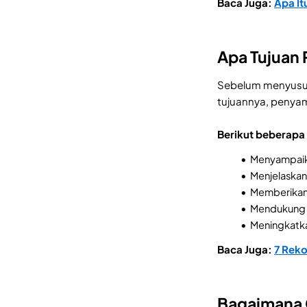
Baca Juga:
Apa It
Apa Tujuan 
Sebelum menyusun 
tujuannya, penyam
Berikut beberapa t
Menyampaika
Menjelaskan 
Memberikan
Mendukung 
Meningkatkan
Baca Juga:
7 Reko
Bagaimana C