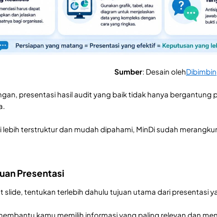
Sumber
: Desain oleh
Dibimbi
an, presentasi hasil audit yang baik tidak hanya bergantung pa
a.
 lebih terstruktur dan mudah dipahami, MinDi sudah merangk
juan Presentasi
lide, tentukan terlebih dahulu tujuan utama dari presentasi 
 membantu kamu memilih informasi yang paling relevan dan me