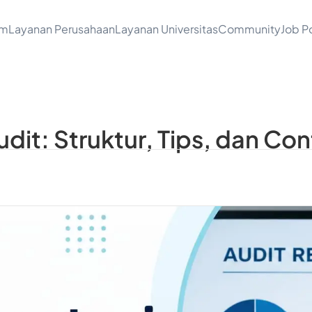
am
Layanan Perusahaan
Layanan Universitas
Community
Job Po
udit: Struktur, Tips, dan Co