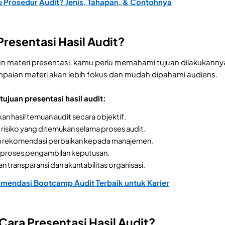
u Prosedur Audit? Jenis, Tahapan, & Contohnya
Presentasi Hasil Audit?
materi presentasi, kamu perlu memahami tujuan dilakukannya
paian materi akan lebih fokus dan mudah dipahami audiens.
ujuan presentasi hasil audit:
n hasil temuan audit secara objektif.
risiko yang ditemukan selama proses audit.
 rekomendasi perbaikan kepada manajemen.
proses pengambilan keputusan.
 transparansi dan akuntabilitas organisasi.
mendasi Bootcamp Audit Terbaik untuk Karier
ara Presentasi Hasil Audit?