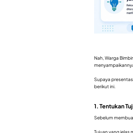
Nah, Warga Bimbing
menyampaikanny
Supaya presentasi
berikut ini.
1. Tentukan Tu
Sebelum membuat s
Tujuan yang jelas