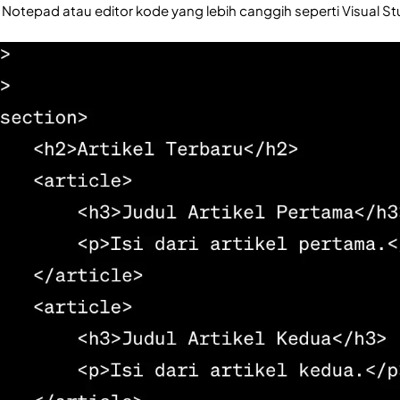
 Notepad atau editor kode yang lebih canggih seperti Visual S