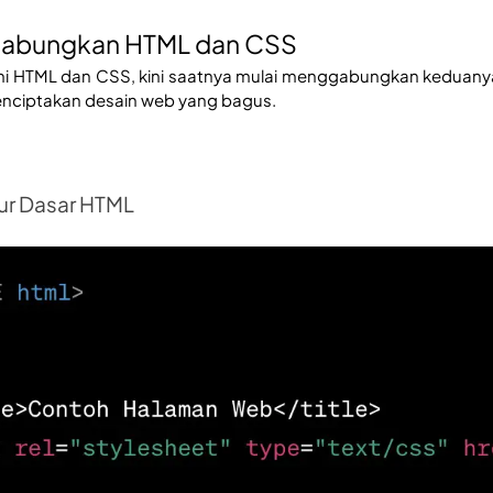
abungkan HTML dan CSS
 HTML dan CSS, kini saatnya mulai menggabungkan keduanya
nciptakan desain web yang bagus.
ruktur Dasar HTML