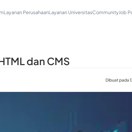
am
Layanan Perusahaan
Layanan Universitas
Community
Job Po
HTML dan CMS
Dibuat pada 