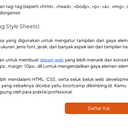
tag-tag (seperti <html>, <head>, <body>, <p>, <a>, <img>, 
iorganisir.
g Style Sheets
)
sa yang digunakan untuk mengatur tampilan dan gaya elem
uran, jenis font, jarak, dan banyak aspek lain dari tampilan h
an untuk membuat 
desain web
 yang lebih menarik dan konsis
16px;, margin: 10px;, dll.) untuk mengendalikan gaya elemen-el
ebih mendalami HTML, CSS, serta seluk beluk web developme
u yang sebaiknya dicoba yaitu 
bootcamp
 dibimbing.id. Kam
sung oleh para praktisi profesional.
Daftar Yuk