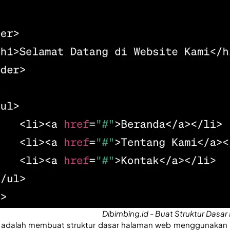
Dibimbing.id - Buat Struktur Dasar
adalah membuat struktur dasar halaman web menggunakan H