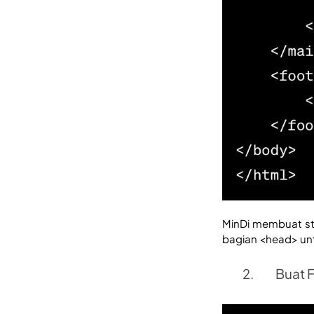
MinDi membuat str
bagian <head> unt
Buat F