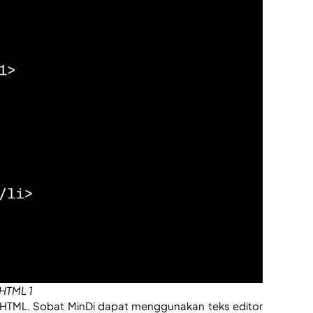
 HTML 1
TML. Sobat MinDi dapat menggunakan teks editor 