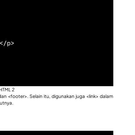
 HTML 2
 <footer>. Selain itu, digunakan juga <link> dalam 
utnya.