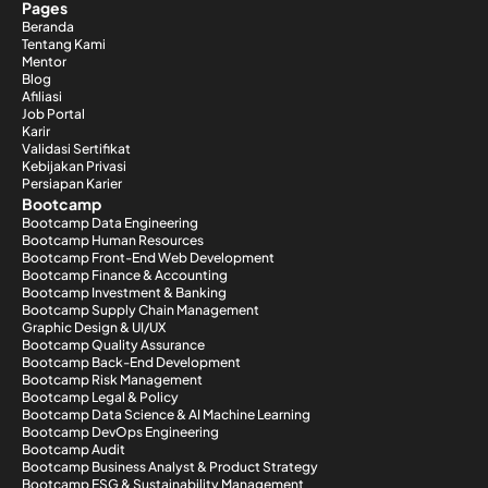
Pages
Beranda
Tentang Kami
Mentor
Blog
Afiliasi
Job Portal
Karir
Validasi Sertifikat
Kebijakan Privasi
Persiapan Karier
Bootcamp
Bootcamp Data Engineering
Bootcamp Human Resources
Bootcamp Front-End Web Development
Bootcamp Finance & Accounting
Bootcamp Investment & Banking
Bootcamp Supply Chain Management
Graphic Design & UI/UX
Bootcamp Quality Assurance
Bootcamp Back-End Development
Bootcamp Risk Management
Bootcamp Legal & Policy
Bootcamp Data Science & AI Machine Learning
Bootcamp DevOps Engineering
Bootcamp Audit
Bootcamp Business Analyst & Product Strategy
Bootcamp ESG & Sustainability Management