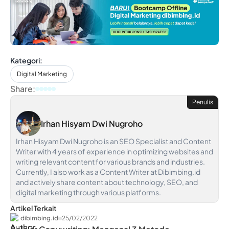
Kategori:
Digital Marketing
Share:
Penulis
Irhan Hisyam Dwi Nugroho
Irhan Hisyam Dwi Nugroho is an SEO Specialist and Content
Writer with 4 years of experience in optimizing websites and
writing relevant content for various brands and industries.
Currently, I also work as a Content Writer at Dibimbing.id
and actively share content about technology, SEO, and
digital marketing through various platforms.
Artikel Terkait
dibimbing.id
25/02/2022