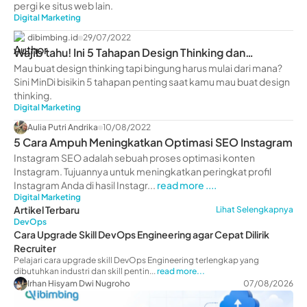
pergi ke situs web lain.
Digital Marketing
dibimbing.id
29/07/2022
Wajib tahu! Ini 5 Tahapan Design Thinking dan
Penerapannya
Mau buat design thinking tapi bingung harus mulai dari mana?
Sini MinDi bisikin 5 tahapan penting saat kamu mau buat design
thinking.
Digital Marketing
Aulia Putri Andrika
10/08/2022
5 Cara Ampuh Meningkatkan Optimasi SEO Instagram
Instagram SEO adalah sebuah proses optimasi konten
Instagram. Tujuannya untuk meningkatkan peringkat profil
Instagram Anda di hasil Instagr...
read more ....
Digital Marketing
Artikel Terbaru
Lihat Selengkapnya
DevOps
Cara Upgrade Skill DevOps Engineering agar Cepat Dilirik
Recruiter
Pelajari cara upgrade skill DevOps Engineering terlengkap yang
dibutuhkan industri dan skill pentin...
read more...
Irhan Hisyam Dwi Nugroho
07/08/2026