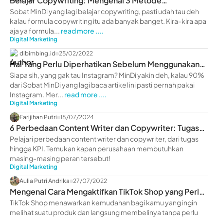
Belajar Copywriting: Mengenal 3 Metode
Copywriting Terbaik
Sobat MinDi yang lagi belajar copywriting, pasti udah tau deh
kalau formula copywriting itu ada banyak banget. Kira-kira apa
aja ya formula...
read more ....
Digital Marketing
dibimbing.id
25/02/2022
Hal Yang Perlu Diperhatikan Sebelum Menggunakan
IG Ads
Siapa sih, yang gak tau Instagram? MinDi yakin deh, kalau 90%
dari Sobat MinDi yang lagi baca artikel ini pasti pernah pakai
Instagram. Mer...
read more ....
Digital Marketing
Farijihan Putri
18/07/2024
6 Perbedaan Content Writer dan Copywriter: Tugas
hingga KPI
Pelajari perbedaan content writer dan copywriter, dari tugas
hingga KPI. Temukan kapan perusahaan membutuhkan
masing-masing peran tersebut!
Digital Marketing
Aulia Putri Andrika
27/07/2022
Mengenal Cara Mengaktifkan TikTok Shop yang Perlu
Kamu Ketahui
TikTok Shop menawarkan kemudahan bagi kamu yang ingin
melihat suatu produk dan langsung membelinya tanpa perlu