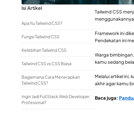
Isi Artikel
Tailwind CSS men
menggunakannya u
Apa Itu Tailwind CSS?
Framework ini dik
Fungsi Tailwind CSS
Pendekatan ini mem
Kelebihan Tailwind CSS
Warga bimbingan,
kamu sedang bela
Tailwind CSS vs CSS Biasa
Melalui artikel in
Bagaimana Cara Menerapkan
Tailwind CSS?
akhir agar kamu b
Ingin Jadi Full Stack Web Developer
Baca juga:
Pandua
Profesional?