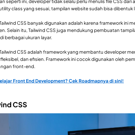
 seperti ini, developer tidak selalu perlu menulis file CSS da
lity class yang sesuai, tampilan website sudah bisa dibentuk
 Tailwind CSS banyak digunakan adalah karena framework ini 
en. Selain itu, Tailwind CSS juga mendukung pembuatan tampil
di berbagai ukuran layar.
ang Tailwind CSS adalah framework yang membantu developer
s, fleksibel, dan efisien. Framework ini cocok digunakan oleh
ngan front-end.
Belajar Front End Development? Cek Roadmapnya di sini!
wind CSS