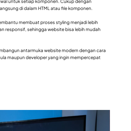
ri awal untuk setiap komponen. Cukup dengan
 langsung di dalam HTML atau file komponen.
membantu membuat proses styling menjadi lebih
an responsif, sehingga website bisa lebih mudah
 membangun antarmuka website modern dengan cara
 pemula maupun developer yang ingin mempercepat