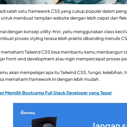
jadi salah satu framework CSS yang cukup populer dalam pe
ntuk membuat tampilan website dengan lebih cepat dan fleks
enal dengan konsep utility-first, yaitu menggunakan class kec
buat proses styling terasa lebih praktis dibanding menulis CS
 memahami Tailwind CSS bisa membantu kamu membangun tampil
jar front-end development atau ingin mempercepat proses p
i, kamu akan mempelajari apa itu Tailwind CSS, fungsi, kelebih
isa memahami framework ini dengan lebih mudah.
n Memilih Bootcamp Full Stack Developer yang Tepat