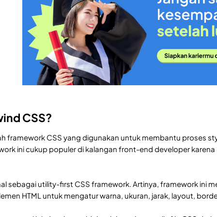
lwind CSS?
ah framework CSS yang digunakan untuk membantu proses styl
ework ini cukup populer di kalangan front-end developer kare
al sebagai utility-first CSS framework. Artinya, framework ini
emen HTML untuk mengatur warna, ukuran, jarak, layout, border