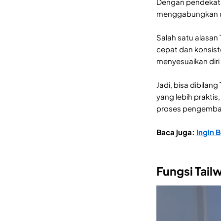
Dengan pendekatan
menggabungkan uti
Salah satu alasan
cepat dan konsist
menyesuaikan diri 
Jadi, bisa dibil
yang lebih prakti
proses pengemba
Baca juga:
Ingin 
Fungsi Tail