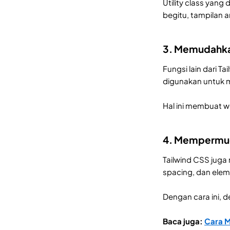
Utility class yang
begitu, tampilan a
3. Memudahka
Fungsi lain dari 
digunakan untuk m
Hal ini membuat w
4. Mempermud
Tailwind CSS jug
spacing, dan eleme
Dengan cara ini, d
Baca juga:
Cara M