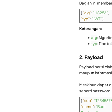
Bagian ini memban
{
"alg"
:
"HS256"
,
"typ"
:
"JWT"
}
Keterangan:
alg
: Algori
typ
: Tipe to
2. Payload
Payload berisi cl
maupun informasi
Meskipun dapat dib
seperti password.
{
"sub"
:
"1234567
"name"
:
"Budi