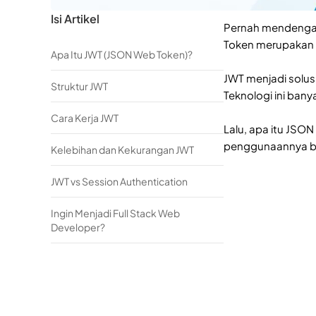
Isi Artikel
Pernah mendengar 
Token merupakan s
Apa Itu JWT (JSON Web Token)?
JWT menjadi solus
Struktur JWT
Teknologi ini bany
Cara Kerja JWT
Lalu, apa itu JSO
penggunaannya ber
Kelebihan dan Kekurangan JWT
JWT vs Session Authentication
Ingin Menjadi Full Stack Web
Developer?