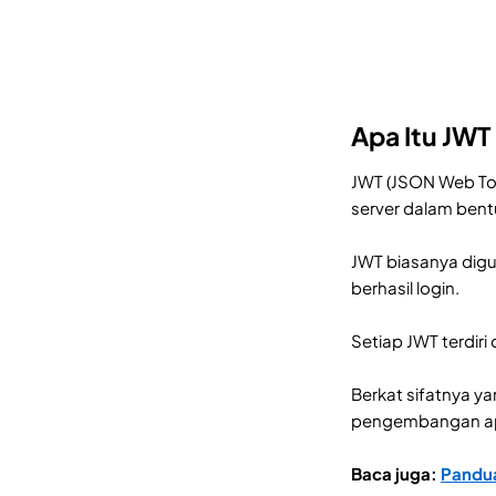
Apa Itu JW
JWT (JSON Web Tok
server dalam ben
JWT biasanya digu
berhasil login.
Setiap JWT terdiri
Berkat sifatnya y
pengembangan apl
Baca juga:
Pandua