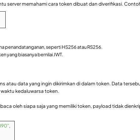
tu server memahami cara token dibuat dan diverifikasi. Contoh 
tma penandatanganan, seperti HS256 atau RS256.
ken yang biasanya bernilai JWT.
aims atau data yang ingin dikirimkan di dalam token. Data ters
 waktu kedaluwarsa token.
aca oleh siapa saja yang memiliki token, payload tidak dienkr
890"
,