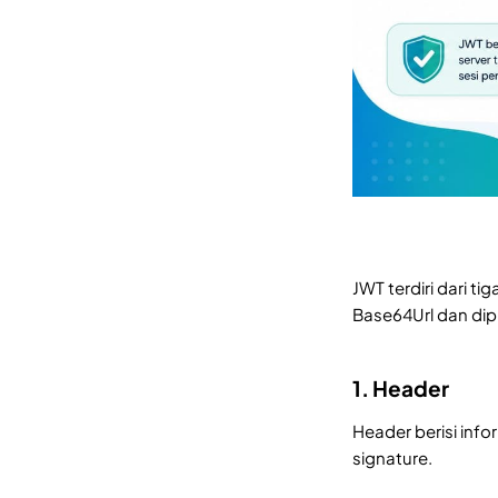
JWT terdiri dari 
Base64Url dan dipi
1. Header
Header berisi inf
signature.