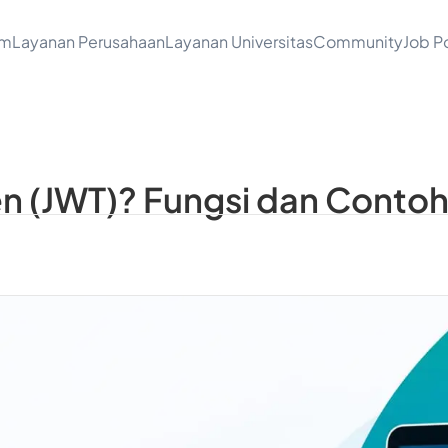
am
Layanan Perusahaan
Layanan Universitas
Community
Job Po
n (JWT)? Fungsi dan Conto