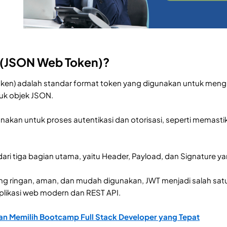
T (JSON Web Token)?
en) adalah standar format token yang digunakan untuk mengir
tuk objek JSON.
nakan untuk proses autentikasi dan otorisasi, seperti memas
 dari tiga bagian utama, yaitu Header, Payload, dan Signature 
ang ringan, aman, dan mudah digunakan, JWT menjadi salah sat
ikasi web modern dan REST API.
n Memilih Bootcamp Full Stack Developer yang Tepat