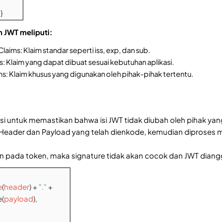
}
m JWT meliputi:
laims: Klaim standar seperti iss, exp, dan sub.
s: Klaim yang dapat dibuat sesuai kebutuhan aplikasi.
ms: Klaim khusus yang digunakan oleh pihak-pihak tertentu.
si untuk memastikan bahwa isi JWT tidak diubah oleh pihak yan
ader dan Payload yang telah dienkode, kemudian diproses me
n pada token, maka signature tidak akan cocok dan JWT diangg
e
(
header
) +
"."
+
(
payload
),