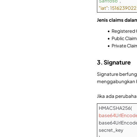
Santoso"
,
"iat"
:
1516239022
Jenis claims dala
Registered C
Public Claim
Private Clai
3. Signature
Signature berfung
menggabungkan He
Jika ada perubaha
HMACSHA256(
base64UrlEncod
base64UrlEncode
secret_key