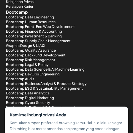
Kebijakan Privasi
Persiapan Karier
Bootcamp
Bootcamp Data Engineering
Bootcamp Human Resources
Bootcamp Front-End Web Development
Bootcamp Finance & Accounting
Bootcamp Investment & Banking
Bootcamp Supply Chain Management
Graphic Design & UI/UX
Bootcamp Quality Assurance
Bootcamp Back-End Development
Bootcamp Risk Management
Bootcamp Legal & Policy
Bootcamp Data Science & AI Machine Learning
Bootcamp DevOps Engineering
Bootcamp Audit
Bootcamp Business Analyst & Product Strategy
Bootcamp ESG & Sustainability Management
Bootcamp Data Analytics
Bootcamp Digital Marketing
Bootcamp Cyber Security
Bootcamp Full-Stack Web Development
Metode Pembayaran
Kami melindungi privasi Anda
Kami akan simpan preferensi browsing kamu. Hal ini dilakukan agar
Dibimbing bisa merekomendasikan program yang cocok dengan