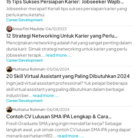
15 Tips Sukses Persiapan Karier: Jobseeker Wajib
Tahu!
Jobseeker merapat! Kenali tips sukses persiapan karier yang
perlu kamu ketahui.
Career Development
Anisa Fitri Maulida
06/12/2023
12 Strategi Networking Untuk Karier yang Perlu
Jobseeker Terapkan
Menciptakan networking adalah hal yang sangat penting dalam
dunia karir. Simak strategi networking untuk karier yang perlu
jobseeker terapk...
read more ....
Career Development
Muthiatur Rohmah
05/06/2024
20 Skill Virtual Assistant yang Paling Dibutuhkan 2024
Ingin jadi virtual assistant professional? Yuk pelajari beberapa
skill virtual assistant yang paling dibutuhkan dalam berbagai
industri ber...
read more ....
Career Development
Muthiatur Rohmah
06/08/2024
Contoh CV Lulusan SMA IPA Lengkap & Cara
Membuatnya 2024
Fresh Graduate SMA yang ingin mendaftar kerja? Sebagai
langkah awal, yuk simak contoh CV lulusan SMA IPA yang dapat
menarik perhatian HRD ...
read more ....