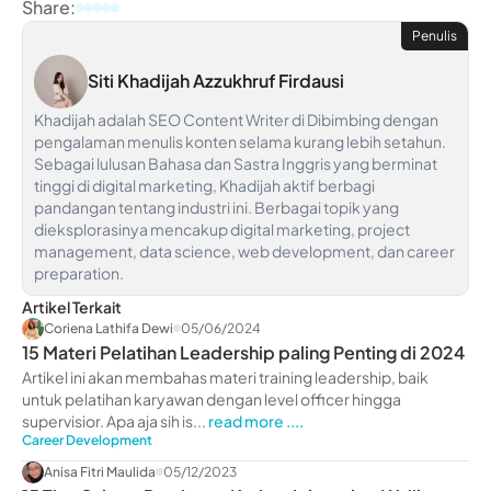
Share:
Penulis
Siti Khadijah Azzukhruf Firdausi
Khadijah adalah SEO Content Writer di Dibimbing dengan
pengalaman menulis konten selama kurang lebih setahun.
Sebagai lulusan Bahasa dan Sastra Inggris yang berminat
tinggi di digital marketing, Khadijah aktif berbagi
pandangan tentang industri ini. Berbagai topik yang
dieksplorasinya mencakup digital marketing, project
management, data science, web development, dan career
preparation.
Artikel Terkait
Coriena Lathifa Dewi
05/06/2024
15 Materi Pelatihan Leadership paling Penting di 2024
Artikel ini akan membahas materi training leadership, baik
untuk pelatihan karyawan dengan level officer hingga
supervisior. Apa aja sih is...
read more ....
Career Development
Anisa Fitri Maulida
05/12/2023