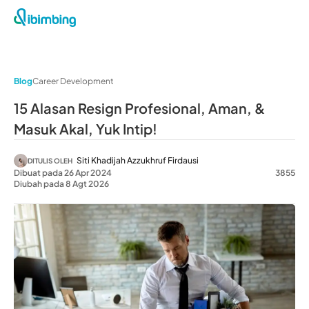
Blog
Career Development
15 Alasan Resign Profesional, Aman, &
Masuk Akal, Yuk Intip!
Siti Khadijah Azzukhruf Firdausi
DITULIS OLEH
Dibuat pada 26 Apr 2024
3855
Diubah pada 8 Agt 2026