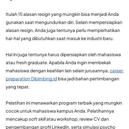
Itulah 15 alasan 
resign
 yang mungkin bisa menjadi Anda 
gunakan saat mengundurkan diri. Selain mempersiapkan 
alasan 
resign
, Anda juga tentunya perlu memperhatikan 
hal-hal yang dibutuhkan saat masuk ke industri baru.
Hal ini juga tentunya harus dipersiapkan oleh mahasiswa 
atau 
fresh graduate
. Apabila Anda ingin membekali 
mahasiswa dengan keahlian lain selain jurusannya, 
career 
preparation Dibimbing.id
 bisa jadi bahan pertimbangan 
yang tepat.
Pelatihan ini menawarkan program terbaik yang mungkin 
cocok untuk mahasiswa kampus Anda. Pelatihannya 
mencakup
 soft skill
 atau
 workshop
, review CV dan 
pengembangan profil LinkedIn, serta simulasi
 psycho 