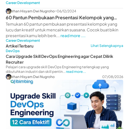
Career Development
Irhan Hisyam Dwi Nugroho
06/12/2024
60 Pantun Pembukaan Presentasi Kelompok yang
Lucu
Temukan 60 pantun pembukaan presentasi kelompok yang
lucu dan kreatif untuk mencairkan suasana. Cocok buat bikin
presentasi kamu lebih berk...
read more ....
Career Development
Artikel Terbaru
Lihat Selengkapnya
DevOps
Cara Upgrade Skill DevOps Engineering agar Cepat Dilirik
Recruiter
Pelajari cara upgrade skill DevOps Engineering terlengkap yang
dibutuhkan industri dan skill pentin...
read more...
Irhan Hisyam Dwi Nugroho
07/08/2026