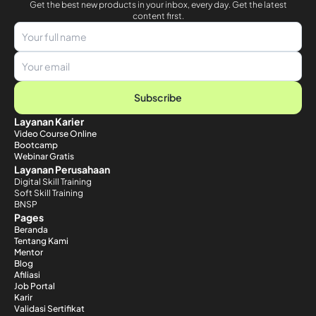
Get the best new products in your inbox, every day. Get the latest
content first.
Subscribe
Layanan Karier
Video Course Online
Bootcamp
Webinar Gratis
Layanan Perusahaan
Digital Skill Training
Soft Skill Training
BNSP
Pages
Beranda
Tentang Kami
Mentor
Blog
Afiliasi
Job Portal
Karir
Validasi Sertifikat