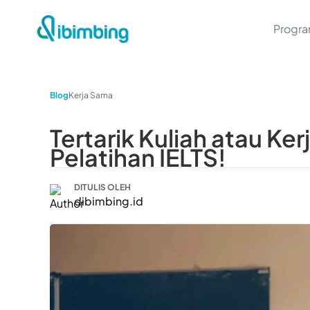
Progr
Blog
Kerja Sama
Tertarik Kuliah atau Ke
Pelatihan IELTS!
DITULIS OLEH
dibimbing.id