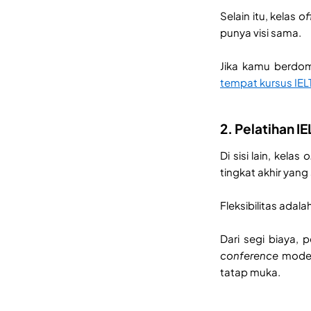
Selain itu, kelas
of
punya visi sama.
Jika kamu berdom
tempat kursus IELT
2. Pelatihan I
Di sisi lain, kelas
o
tingkat akhir yang
Fleksibilitas ada
Dari segi biaya, 
conference
moder
tatap muka.