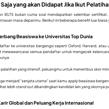
 Saja yang akan Didapat Jika Ikut Pelatiha
han IELTS bukan cuma soal mendapatkan selembar sertifikat.
intasan masa depanmu. Berikut ini beberapa
benefit
luar biasa 
rbang Beasiswa ke Universitas Top Dunia
ftar ke universitas bergengsi seperti Oxford, Harvard, atau u
t mewawancarai semua pendaftar untuk mengecek kelancaran
punya.
pelatihan yang intensif, peluangmu untuk menembus skor mini
juga menjadi "senjata utama" saat kamu
apply
beasiswa bergengs
ihat lebih
stand out
dibandingkan kandidat lain yang skornya 
Karir Global dan Peluang Kerja Internasional