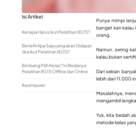
Isi Artikel
Punya mimpi lanjut
banget kan kalau 
Kenapa Harus Ikut Pelatihan IELTS?
orang.
Benefit Apa Saja yang akan Didapat
Namun, sering ka
Jika Ikut Pelatihan IELTS?
kalau bukan serti
Bimbang Pilih Kelas? Ini Bedanya
Dari sekian banyak
Pelatihan IELTS Offline dan Online
lebih dari 11.000 i
Kesimpulan
Masalahnya, menda
mengambil langkah
Yuk, kita bedah 
metode kelas yang