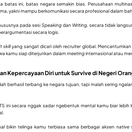
npa batas ini, batas negara semakin bias. Perusahaan multina
ma, yakni mampu berkomunikasi secara profesional dalam bah
khususnya pada sesi
Speaking
dan
Writing
, secara tidak langsu
berargumentasi secara logis.
t skill
yang sangat dicari oleh
recruiter
global. Mencantumkan sk
wa kamu siap diterjunkan dalam
meeting
internasional atau me
an Kepercayaan Diri untuk Survive di Negeri Oran
h berhasil terbang ke negara tujuan, tapi malah sering ngal
LTS ini secara nggak sadar ngebentuk mental kamu biar lebih
l.
al bikin telinga kamu terbiasa sama berbagai aksen
native