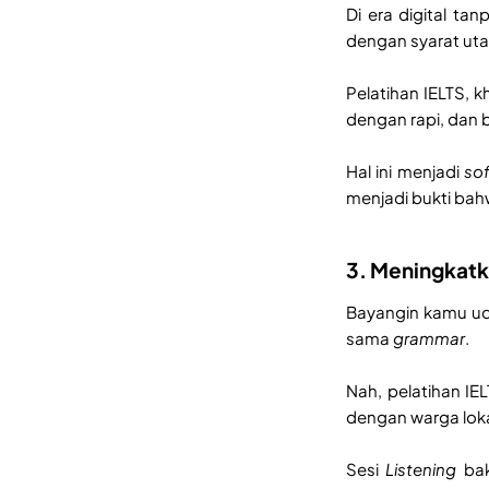
Di era digital ta
dengan syarat uta
Pelatihan IELTS, 
dengan rapi, dan 
Hal ini menjadi
sof
menjadi bukti bah
3. Meningkatk
Bayangin kamu uda
sama
grammar
.
Nah, pelatihan IE
dengan warga loka
Sesi
Listening
bak