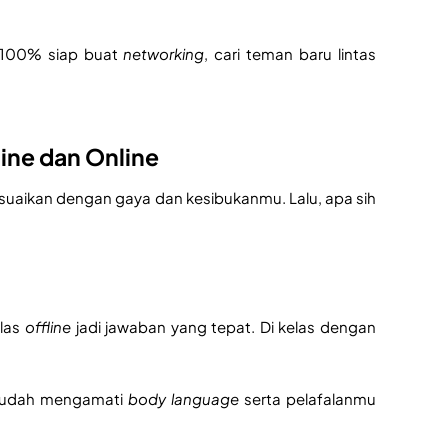
a 100% siap buat
networking
, cari teman baru lintas
line dan Online
esuaikan dengan gaya dan kesibukanmu. Lalu, apa sih
elas
offline
jadi jawaban yang tepat. Di kelas dengan
 mudah mengamati
body language
serta pelafalanmu