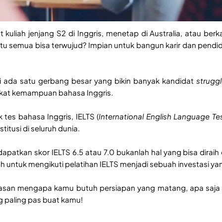
 kuliah jenjang S2 di Inggris, menetap di Australia, atau berk
itu semua bisa terwujud? Impian untuk bangun karir dan pend
li ada satu gerbang besar yang bikin banyak kandidat
strugg
fikat kemampuan bahasa Inggris.
 tes bahasa Inggris, IELTS (
International English Language T
nstitusi di seluruh dunia.
patkan skor IELTS 6.5 atau 7.0 bukanlah hal yang bisa dirai
 untuk mengikuti pelatihan IELTS menjadi sebuah investasi ya
alasan mengapa kamu butuh persiapan yang matang, apa saja
 paling pas buat kamu!