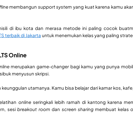
fline
membangun
support system
yang kuat karena kamu aka
isili di ibu kota dan merasa metode ini paling cocok buat
S terbaik di Jakarta
untuk menemukan kelas yang paling strategi
ELTS Online
nline
merupakan
game-changer
bagi kamu yang punya mobilit
 sibuk menyusun skripsi.
lah keunggulan utamanya. Kamu bisa belajar dari kamar kos, ka
pelatihan
online
seringkali lebih ramah di kantong karena me
n, sesi
breakout room
dan
screen sharing
membuat kelas
o