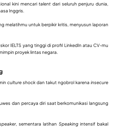
sional kini mencari
talent
dari seluruh penjuru dunia,
asa Inggris.
ng melatihmu untuk berpikir kritis, menyusun laporan
or IELTS yang tinggi di profil LinkedIn atau CV-mu
mimpin proyek lintas negara.
g
amin
culture shock
dan takut ngobrol karena
insecure
 luwes dan percaya diri saat berkomunikasi langsung
 speaker
, sementara latihan
Speaking
intensif bakal