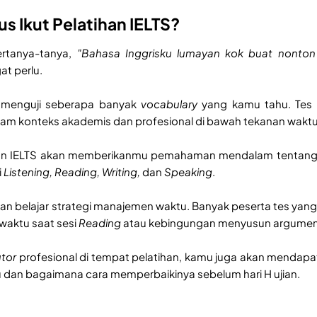
s Ikut Pelatihan IELTS?
rtanya-tanya,
"Bahasa Inggrisku lumayan kok buat nonton f
at perlu.
l menguji seberapa banyak
vocabulary
yang kamu tahu. Tes 
lam konteks akademis dan profesional di bawah tekanan wakt
han IELTS akan memberikanmu pemahaman mendalam tentang 
i
Listening, Reading, Writing,
dan
Speaking
.
kan belajar strategi manajemen waktu. Banyak peserta tes yang 
waktu saat sesi
Reading
atau kebingungan menyusun argumen l
utor
profesional di tempat pelatihan, kamu juga akan mendap
dan bagaimana cara memperbaikinya sebelum hari H ujian.