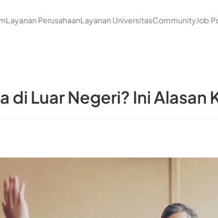
am
Layanan Perusahaan
Layanan Universitas
Community
Job Po
rja di Luar Negeri? Ini Alasa