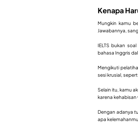
Kenapa Haru
Mungkin kamu be
Jawabannya, sang
IELTS bukan soa
bahasa Inggris da
Mengikuti pelati
sesi krusial, sepert
Selain itu, kamu a
karena kehabisan 
Dengan adanya
t
apa kelemahanmu 