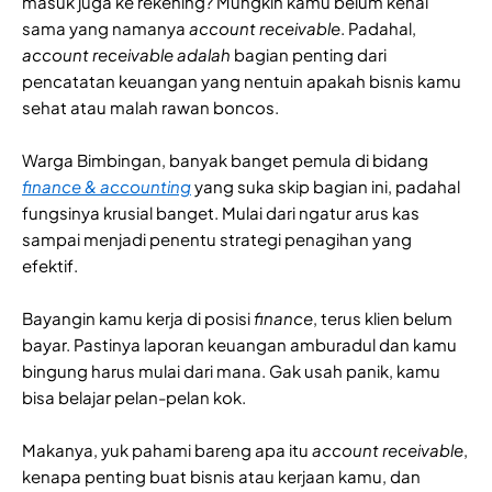
masuk juga ke rekening? Mungkin kamu belum kenal
sama yang namanya
account
receivable
. Padahal,
account receivable adalah
bagian penting dari
pencatatan keuangan yang nentuin apakah bisnis kamu
sehat atau malah rawan boncos.
Warga Bimbingan, banyak banget pemula di bidang
finance & accounting
yang suka skip bagian ini, padahal
fungsinya krusial banget. Mulai dari ngatur arus kas
sampai menjadi penentu strategi penagihan yang
efektif.
Bayangin kamu kerja di posisi
finance
, terus klien belum
bayar. Pastinya laporan keuangan amburadul dan kamu
bingung harus mulai dari mana. Gak usah panik, kamu
bisa belajar pelan-pelan kok.
Makanya, yuk pahami bareng apa itu
account receivable
,
kenapa penting buat bisnis atau kerjaan kamu, dan