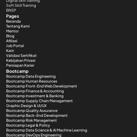
Digital Skill Training
Soft Skill Training
BNSP
Pages
Beranda
Tentang Kami
Mentor
Blog
Afiliasi
Job Portal
Karir
Validasi Sertifikat
Kebijakan Privasi
Persiapan Karier
Bootcamp
Bootcamp Data Engineering
Bootcamp Human Resources
Bootcamp Front-End Web Development
Bootcamp Finance & Accounting
Bootcamp Investment & Banking
Bootcamp Supply Chain Management
Graphic Design & UI/UX
Bootcamp Quality Assurance
Bootcamp Back-End Development
Bootcamp Risk Management
Bootcamp Legal & Policy
Bootcamp Data Science & AI Machine Learning
Bootcamp DevOps Engineering