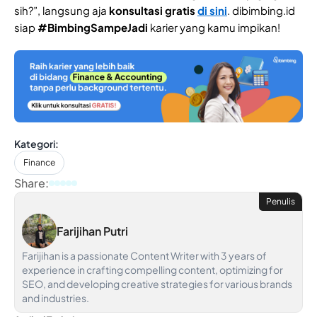
sih?”, langsung aja
konsultasi gratis
di sini
. dibimbing.id
siap
#BimbingSampeJadi
karier yang kamu impikan!
Kategori:
Finance
Share:
Penulis
Farijihan Putri
Farijihan is a passionate Content Writer with 3 years of
experience in crafting compelling content, optimizing for
SEO, and developing creative strategies for various brands
and industries.