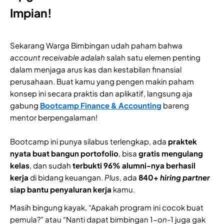
Impian!
Sekarang Warga Bimbingan udah paham bahwa
account receivable adalah
salah satu elemen penting
dalam menjaga arus kas dan kestabilan finansial
perusahaan. Buat kamu yang pengen makin paham
konsep ini secara praktis dan aplikatif, langsung aja
gabung
Bootcamp Finance & Accounting
bareng
mentor berpengalaman!
Bootcamp ini punya silabus terlengkap, ada
praktek
nyata buat bangun portofolio
, bisa
gratis mengulang
kelas
, dan sudah
terbukti 96% alumni-nya berhasil
kerja
di bidang keuangan.
Plus
, ada
840+
hiring partner
siap bantu penyaluran kerja
kamu.
Masih bingung kayak, “Apakah program ini cocok buat
pemula?” atau “Nanti dapat bimbingan 1-
on
-1 juga gak