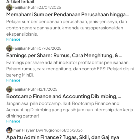
Artikel Terkait
Farijihan Putri
23/04/2025
Memahami Sumber Pendanaan Perusahaan hingga
Contohnya
Pelajari sumber pendanaan perusahaan, jenis-jenisnya, dan
contoh penerapannya untuk mendukung operasional dan
ekspansi bisnis.
Finance
Farijihan Putri
07/06/2025
Earnings per Share: Rumus, Cara Menghitung, &
Contohnya
Earnings per share adalah indikator profitabilitas perusahaan.
Pahami rumus, cara menghitung, dan contoh EPS! Pelajari di sini
bareng MinDi.
Finance
Farijihan Putri
12/11/2025
Bootcamp Finance and Accounting Dibimbing,
Jaminan Internship
Jangan asal pilih bootcamp. Ikuti Bootcamp Finance and
Accounting Dibimbing yang ngasih jaminan internship dan kerja
di hiring partner!
Finance
Irhan Hisyam Dwi Nugroho
31/03/2026
Apa Itu Admin Finance? Tugas, Skill, dan Gajinya