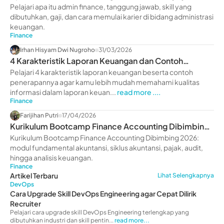
Pelajari apa itu admin finance, tanggung jawab, skill yang
dibutuhkan, gaji, dan cara memulai karier di bidang administrasi
keuangan.
Finance
Irhan Hisyam Dwi Nugroho
31/03/2026
4 Karakteristik Laporan Keuangan dan Contoh
Penerapannya
Pelajari 4 karakteristik laporan keuangan beserta contoh
penerapannya agar kamu lebih mudah memahami kualitas
informasi dalam laporan keuan...
read more ....
Finance
Farijihan Putri
17/04/2026
Kurikulum Bootcamp Finance Accounting Dibimbing
2026: Modul Lengkap & Benefit
Kurikulum Bootcamp Finance Accounting Dibimbing 2026:
modul fundamental akuntansi, siklus akuntansi, pajak, audit,
hingga analisis keuangan.
Finance
Artikel Terbaru
Lihat Selengkapnya
DevOps
Cara Upgrade Skill DevOps Engineering agar Cepat Dilirik
Recruiter
Pelajari cara upgrade skill DevOps Engineering terlengkap yang
dibutuhkan industri dan skill pentin...
read more...