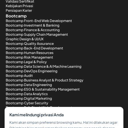
Validasi Sertifikat
Kebijakan Privasi
Persiapan Karier
Bootcamp
Bootcamp Front-End Web Development
Bootcamp Investment & Banking
Bootcamp Finance & Accounting
Bootcamp Supply Chain Management
Graphic Design & UI/UX
Bootcamp Quality Assurance
Bootcamp Back-End Development
Bootcamp Human Resources
Bootcamp Risk Management
Bootcamp Legal & Policy
Bootcamp Data Science & AI Machine Learning
Bootcamp DevOps Engineering
Bootcamp Audit
Bootcamp Business Analyst & Product Strategy
Bootcamp Data Engineering
Bootcamp ESG & Sustainability Management
Bootcamp Data Analytics
Bootcamp Digital Marketing
Bootcamp Cyber Security
Bootcamp Full-Stack Web Development
Metode Pembayaran
Kami melindungi privasi Anda
Kami akan simpan preferensi browsing kamu. Hal ini dilakukan agar