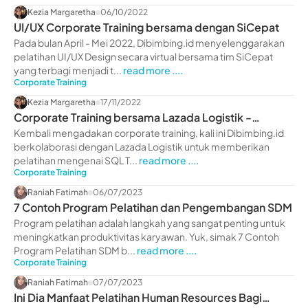
Kezia Margaretha
06/10/2022
UI/UX Corporate Training bersama dengan SiCepat
Pada bulan April - Mei 2022, Dibimbing.id menyelenggarakan
pelatihan UI/UX Design secara virtual bersama tim SiCepat
yang terbagi menjadi t...
read more ....
Corporate Training
Kezia Margaretha
17/11/2022
Corporate Training bersama Lazada Logistik -
dibimbing.id
Kembali mengadakan corporate training, kali ini Dibimbing.id
berkolaborasi dengan Lazada Logistik untuk memberikan
pelatihan mengenai SQL T...
read more ....
Corporate Training
Raniah Fatimah
06/07/2023
7 Contoh Program Pelatihan dan Pengembangan SDM
Program pelatihan adalah langkah yang sangat penting untuk
meningkatkan produktivitas karyawan. Yuk, simak 7 Contoh
Program Pelatihan SDM b...
read more ....
Corporate Training
Raniah Fatimah
07/07/2023
Ini Dia Manfaat Pelatihan Human Resources Bagi