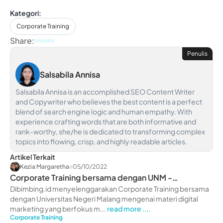
Kategori:
Corporate Training
Share:
Penulis
Salsabila Annisa
Salsabila Annisa is an accomplished SEO Content Writer
and Copywriter who believes the best content is a perfect
blend of search engine logic and human empathy. With
experience crafting words that are both informative and
rank-worthy, she/he is dedicated to transforming complex
topics into flowing, crisp, and highly readable articles.
Artikel Terkait
Kezia Margaretha
05/10/2022
Corporate Training bersama dengan UNM -
dibimbing.id
Dibimbing.id menyelenggarakan Corporate Training bersama
dengan Universitas Negeri Malang mengenai materi digital
marketing yang berfokus m...
read more ....
Corporate Training