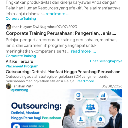
Perusahaan
Tingkatkan produktivitas dan kinerja karyawan Anda dengan
Pelatihan Human Resources yang efektif. Pelajari manfaatnya
lebih lanjut dalam ar...
read more ....
Corporate Training
Irhan Hisyam Dwi Nugroho
07/07/2023
Corporate Training Perusahaan: Pengertian, Jenis,
Manfaat
Pelajari pengertian corporate training perusahaan, manfaat,
jenis, dan cara memilih program yang tepat untuk
meningkatkan kompetensi serta ...
read more ....
Corporate Training
Artikel Terbaru
Lihat Selengkapnya
Placement Program
Outsourcing: Definisi, Manfaat hingga Peran bagi Perusahaan
Outsourcing adalah strategi pengelolaan SDM yang membantu
perusahaan meningkatkan efisiensi. Pelaja...
read more...
Farijihan Putri
05/08/2026