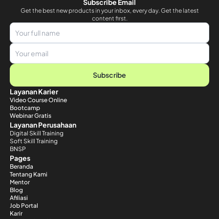
Subscribe Email
Get the best new products in your inbox, every day. Get the latest
content first.
Subscribe
Layanan Karier
Video Course Online
Bootcamp
Webinar Gratis
Layanan Perusahaan
Digital Skill Training
Soft Skill Training
BNSP
Pages
Beranda
Tentang Kami
Mentor
Blog
Afiliasi
Job Portal
Karir