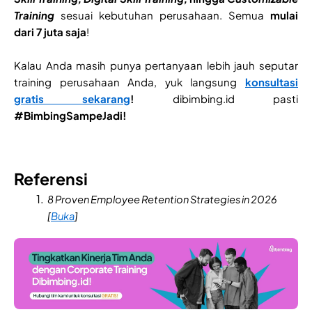
Training
sesuai kebutuhan perusahaan. Semua
mulai
dari 7 juta saja
!
Kalau Anda masih punya pertanyaan lebih jauh seputar
training perusahaan Anda, yuk langsung
konsultasi
gratis sekarang
!
dibimbing.id pasti
#BimbingSampeJadi!
Referensi
8 Proven Employee Retention Strategies in 2026
[
Buka
]