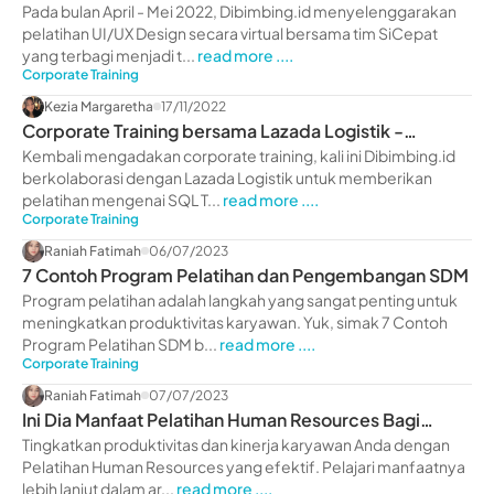
Pada bulan April - Mei 2022, Dibimbing.id menyelenggarakan
pelatihan UI/UX Design secara virtual bersama tim SiCepat
yang terbagi menjadi t...
read more ....
Corporate Training
Kezia Margaretha
17/11/2022
Corporate Training bersama Lazada Logistik -
dibimbing.id
Kembali mengadakan corporate training, kali ini Dibimbing.id
berkolaborasi dengan Lazada Logistik untuk memberikan
pelatihan mengenai SQL T...
read more ....
Corporate Training
Raniah Fatimah
06/07/2023
7 Contoh Program Pelatihan dan Pengembangan SDM
Program pelatihan adalah langkah yang sangat penting untuk
meningkatkan produktivitas karyawan. Yuk, simak 7 Contoh
Program Pelatihan SDM b...
read more ....
Corporate Training
Raniah Fatimah
07/07/2023
Ini Dia Manfaat Pelatihan Human Resources Bagi
Perusahaan
Tingkatkan produktivitas dan kinerja karyawan Anda dengan
Pelatihan Human Resources yang efektif. Pelajari manfaatnya
lebih lanjut dalam ar...
read more ....