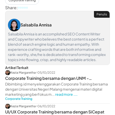
Corporate Training
Share:
Penulis
Salsabila Annisa
Salsabila Annisa is an accomplished SEO Content Writer
and Copywriter who believes the best content is a perfect
blend of search engine logic and human empathy. With
experience crafting words that are both informative and
rank-worthy, she/he is dedicated to transforming complex
topics into flowing, crisp, and highly readable articles.
Artikel Terkait
Kezia Margaretha
05/10/2022
Corporate Training bersama dengan UNM -
dibimbing.id
Dibimbing.id menyelenggarakan Corporate Training bersama
dengan Universitas Negeri Malang mengenai materi digital
marketing yang berfokus m...
read more ....
Corporate Training
Kezia Margaretha
06/10/2022
UI/UX Corporate Training bersama dengan SiCepat