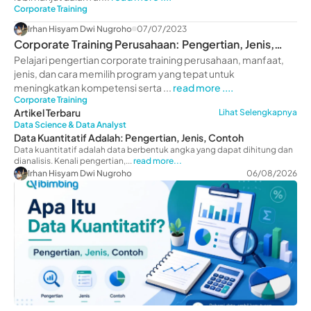
Corporate Training
Irhan Hisyam Dwi Nugroho
07/07/2023
Corporate Training Perusahaan: Pengertian, Jenis,
Manfaat
Pelajari pengertian corporate training perusahaan, manfaat,
jenis, dan cara memilih program yang tepat untuk
meningkatkan kompetensi serta ...
read more ....
Corporate Training
Artikel Terbaru
Lihat Selengkapnya
Data Science & Data Analyst
Data Kuantitatif Adalah: Pengertian, Jenis, Contoh
Data kuantitatif adalah data berbentuk angka yang dapat dihitung dan
dianalisis. Kenali pengertian,...
read more...
Irhan Hisyam Dwi Nugroho
06/08/2026