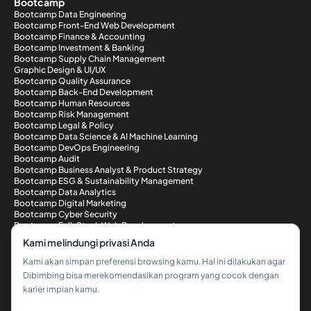
Bootcamp
Bootcamp Data Engineering
Bootcamp Front-End Web Development
Bootcamp Finance & Accounting
Bootcamp Investment & Banking
Bootcamp Supply Chain Management
Graphic Design & UI/UX
Bootcamp Quality Assurance
Bootcamp Back-End Development
Bootcamp Human Resources
Bootcamp Risk Management
Bootcamp Legal & Policy
Bootcamp Data Science & AI Machine Learning
Bootcamp DevOps Engineering
Bootcamp Audit
Bootcamp Business Analyst & Product Strategy
Bootcamp ESG & Sustainability Management
Bootcamp Data Analytics
Bootcamp Digital Marketing
Bootcamp Cyber Security
Bootcamp Full-Stack Web Development
Metode Pembayaran
Kami melindungi privasi Anda
Kami akan simpan preferensi browsing kamu. Hal ini dilakukan agar
Dibimbing bisa merekomendasikan program yang cocok dengan
karier impian kamu.