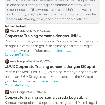
blend of search engine logic and human empathy. With
experience crafting words that are both informative and
rank-worthy, she/he is dedicated to transforming complex
topics into flowing, crisp, and highly readable articles.
Artikel Terkait
Kezia Margaretha
05/10/2022
Corporate Training bersama dengan UNM -
dibimbing.id
Dibimbing.id menyelenggarakan Corporate Training bersama
dengan Universitas Negeri Malang mengenai materi digital
marketing yang berfokus m...
read more ....
Corporate Training
Kezia Margaretha
06/10/2022
UI/UX Corporate Training bersama dengan SiCepat
Pada bulan April - Mei 2022, Dibimbing.id menyelenggarakan
pelatihan UI/UX Design secara virtual bersama tim SiCepat
yang terbagi menjadi t...
read more ....
Corporate Training
Kezia Margaretha
17/11/2022
Corporate Training bersama Lazada Logistik -
dibimbing.id
Kembali mengadakan corporate training, kali ini Dibimbing.id