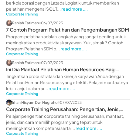
berkolaborasi dengan Lazada Logistik untuk memberikan
pelatihan mengenai SQL T...
read more ....
Corporate Training
Raniah Fatimah
06/07/2023
7 Contoh Program Pelatihan dan Pengembangan SDM
Program pelatihan adalah langkah yang sangat penting untuk
meningkatkan produktivitas karyawan. Yuk, simak 7 Contoh
Program Pelatihan SDM b...
read more ....
Corporate Training
Raniah Fatimah
07/07/2023
Ini Dia Manfaat Pelatihan Human Resources Bagi
Perusahaan
Tingkatkan produktivitas dan kinerja karyawan Anda dengan
Pelatihan Human Resources yang efektif. Pelajari manfaatnya
lebih lanjut dalam ar...
read more ....
Corporate Training
Irhan Hisyam Dwi Nugroho
07/07/2023
Corporate Training Perusahaan: Pengertian, Jenis,
Manfaat
Pelajari pengertian corporate training perusahaan, manfaat,
jenis, dan cara memilih program yang tepat untuk
meningkatkan kompetensi serta ...
read more ....
Corporate Training