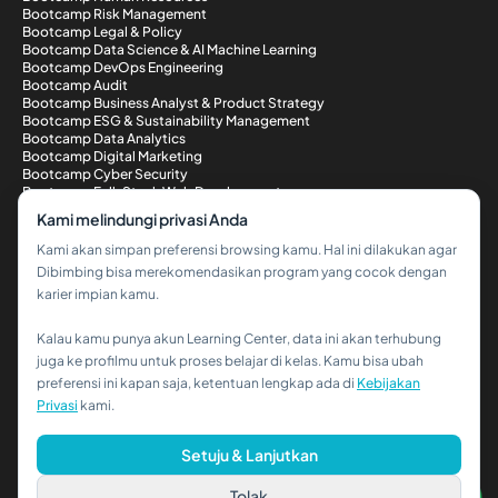
Bootcamp Risk Management
Bootcamp Legal & Policy
Bootcamp Data Science & AI Machine Learning
Bootcamp DevOps Engineering
Bootcamp Audit
Bootcamp Business Analyst & Product Strategy
Bootcamp ESG & Sustainability Management
Bootcamp Data Analytics
Bootcamp Digital Marketing
Bootcamp Cyber Security
Bootcamp Full-Stack Web Development
Metode Pembayaran
Kami melindungi privasi Anda
Kami akan simpan preferensi browsing kamu. Hal ini dilakukan agar
Dibimbing bisa merekomendasikan program yang cocok dengan
karier impian kamu.
Kalau kamu punya akun Learning Center, data ini akan terhubung
Hi!👋
juga ke profilmu untuk proses belajar di kelas. Kamu bisa ubah
preferensi ini kapan saja, ketentuan lengkap ada di
Kebijakan
Kalau kamu butuh bantuan,
Privasi
kami.
hubungi kami via WhatsApp ya!
© 2026 PT Dibimbing. All Rights Reserved
Setuju & Lanjutkan
Tolak