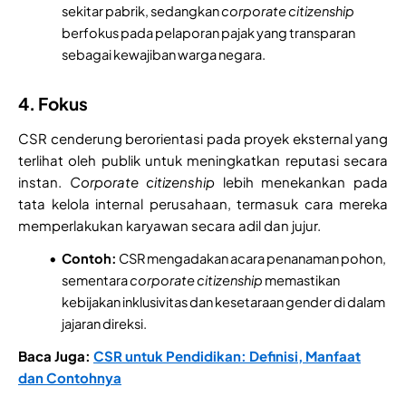
sekitar pabrik, sedangkan
corporate citizenship
berfokus pada pelaporan pajak yang transparan
sebagai kewajiban warga negara.
4. Fokus
CSR cenderung berorientasi pada proyek eksternal yang
terlihat oleh publik untuk meningkatkan reputasi secara
instan.
Corporate citizenship
lebih menekankan pada
tata kelola internal perusahaan, termasuk cara mereka
memperlakukan karyawan secara adil dan jujur.
Contoh:
CSR mengadakan acara penanaman pohon,
sementara
corporate citizenship
memastikan
kebijakan inklusivitas dan kesetaraan gender di dalam
jajaran direksi.
Baca Juga:
CSR untuk Pendidikan: Definisi, Manfaat
dan Contohnya