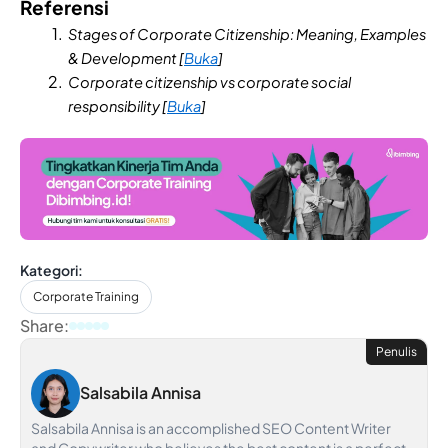
Referensi
Stages of Corporate Citizenship: Meaning, Examples
& Development [
Buka
]
Corporate citizenship vs corporate social
responsibility [
Buka
]
Kategori:
Corporate Training
Share:
Penulis
Salsabila Annisa
Salsabila Annisa is an accomplished SEO Content Writer
and Copywriter who believes the best content is a perfect