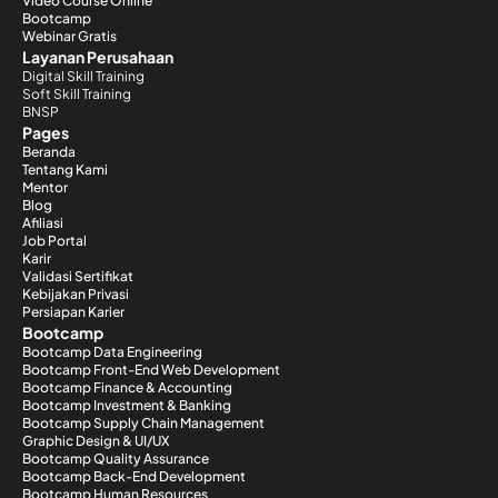
Video Course Online
Bootcamp
Webinar Gratis
Layanan Perusahaan
Digital Skill Training
Soft Skill Training
BNSP
Pages
Beranda
Tentang Kami
Mentor
Blog
Afiliasi
Job Portal
Karir
Validasi Sertifikat
Kebijakan Privasi
Persiapan Karier
Bootcamp
Bootcamp Data Engineering
Bootcamp Front-End Web Development
Bootcamp Finance & Accounting
Bootcamp Investment & Banking
Bootcamp Supply Chain Management
Graphic Design & UI/UX
Bootcamp Quality Assurance
Bootcamp Back-End Development
Bootcamp Human Resources