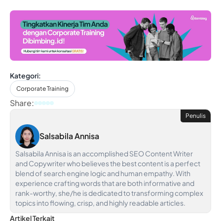
Kategori:
Corporate Training
Share:
Penulis
Salsabila Annisa
Salsabila Annisa is an accomplished SEO Content Writer
and Copywriter who believes the best content is a perfect
blend of search engine logic and human empathy. With
experience crafting words that are both informative and
rank-worthy, she/he is dedicated to transforming complex
topics into flowing, crisp, and highly readable articles.
Artikel Terkait