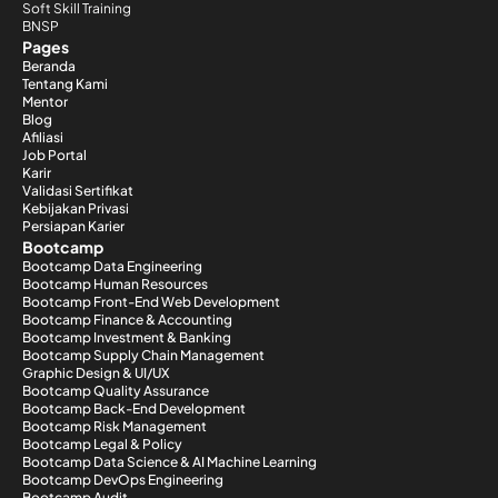
Soft Skill Training
BNSP
Pages
Beranda
Tentang Kami
Mentor
Blog
Afiliasi
Job Portal
Karir
Validasi Sertifikat
Kebijakan Privasi
Persiapan Karier
Bootcamp
Bootcamp Data Engineering
Bootcamp Human Resources
Bootcamp Front-End Web Development
Bootcamp Finance & Accounting
Bootcamp Investment & Banking
Bootcamp Supply Chain Management
Graphic Design & UI/UX
Bootcamp Quality Assurance
Bootcamp Back-End Development
Bootcamp Risk Management
Bootcamp Legal & Policy
Bootcamp Data Science & AI Machine Learning
Bootcamp DevOps Engineering
Bootcamp Audit