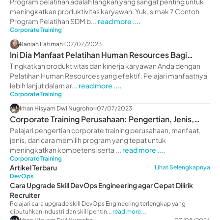
Program pelatihan adalah langkah yang sangat penting untuk
meningkatkan produktivitas karyawan. Yuk, simak 7 Contoh
Program Pelatihan SDM b...
read more ....
Corporate Training
Raniah Fatimah
07/07/2023
Ini Dia Manfaat Pelatihan Human Resources Bagi
Perusahaan
Tingkatkan produktivitas dan kinerja karyawan Anda dengan
Pelatihan Human Resources yang efektif. Pelajari manfaatnya
lebih lanjut dalam ar...
read more ....
Corporate Training
Irhan Hisyam Dwi Nugroho
07/07/2023
Corporate Training Perusahaan: Pengertian, Jenis,
Manfaat
Pelajari pengertian corporate training perusahaan, manfaat,
jenis, dan cara memilih program yang tepat untuk
meningkatkan kompetensi serta ...
read more ....
Corporate Training
Artikel Terbaru
Lihat Selengkapnya
DevOps
Cara Upgrade Skill DevOps Engineering agar Cepat Dilirik
Recruiter
Pelajari cara upgrade skill DevOps Engineering terlengkap yang
dibutuhkan industri dan skill pentin...
read more...