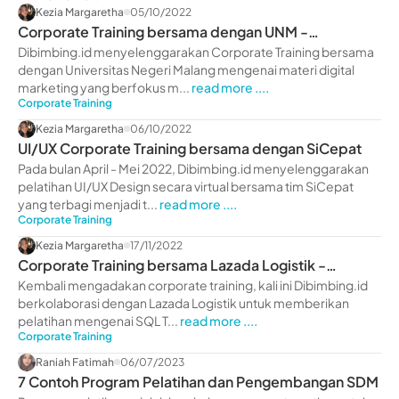
Kezia Margaretha
05/10/2022
Corporate Training bersama dengan UNM -
dibimbing.id
Dibimbing.id menyelenggarakan Corporate Training bersama
dengan Universitas Negeri Malang mengenai materi digital
marketing yang berfokus m...
read more ....
Corporate Training
Kezia Margaretha
06/10/2022
UI/UX Corporate Training bersama dengan SiCepat
Pada bulan April - Mei 2022, Dibimbing.id menyelenggarakan
pelatihan UI/UX Design secara virtual bersama tim SiCepat
yang terbagi menjadi t...
read more ....
Corporate Training
Kezia Margaretha
17/11/2022
Corporate Training bersama Lazada Logistik -
dibimbing.id
Kembali mengadakan corporate training, kali ini Dibimbing.id
berkolaborasi dengan Lazada Logistik untuk memberikan
pelatihan mengenai SQL T...
read more ....
Corporate Training
Raniah Fatimah
06/07/2023
7 Contoh Program Pelatihan dan Pengembangan SDM