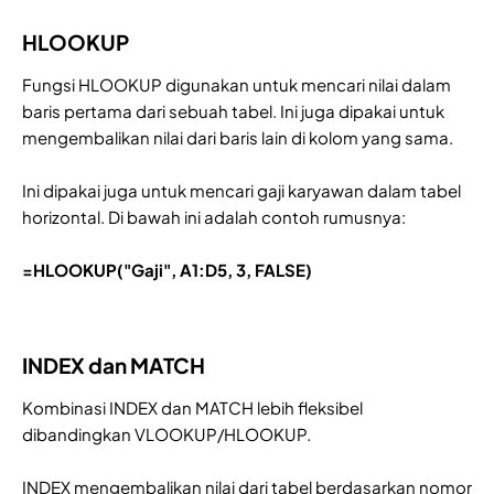
HLOOKUP
Fungsi HLOOKUP digunakan untuk mencari nilai dalam
baris pertama dari sebuah tabel. Ini juga dipakai untuk
mengembalikan nilai dari baris lain di kolom yang sama.
Ini dipakai juga untuk mencari gaji karyawan dalam tabel
horizontal. Di bawah ini adalah contoh rumusnya:
=HLOOKUP("Gaji", A1:D5, 3, FALSE)
INDEX dan MATCH
Kombinasi INDEX dan MATCH lebih fleksibel
dibandingkan VLOOKUP/HLOOKUP.
INDEX mengembalikan nilai dari tabel berdasarkan nomor