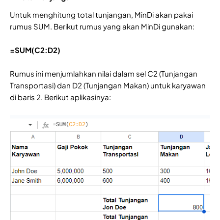
Untuk menghitung total tunjangan, MinDi akan pakai
rumus SUM. Berikut rumus yang akan MinDi gunakan:
=SUM(C2:D2)
Rumus ini menjumlahkan nilai dalam sel C2 (Tunjangan
Transportasi) dan D2 (Tunjangan Makan) untuk karyawan
di baris 2. Berikut aplikasinya: