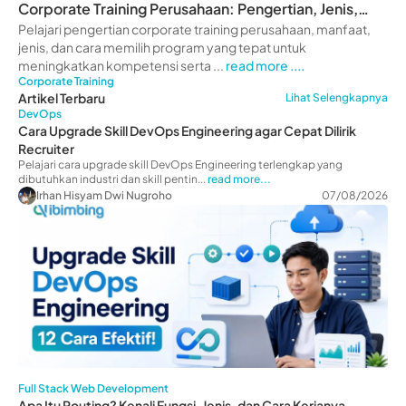
Corporate Training Perusahaan: Pengertian, Jenis,
Manfaat
Pelajari pengertian corporate training perusahaan, manfaat,
jenis, dan cara memilih program yang tepat untuk
meningkatkan kompetensi serta ...
read more ....
Corporate Training
Artikel Terbaru
Lihat Selengkapnya
DevOps
Cara Upgrade Skill DevOps Engineering agar Cepat Dilirik
Recruiter
Pelajari cara upgrade skill DevOps Engineering terlengkap yang
dibutuhkan industri dan skill pentin...
read more...
Irhan Hisyam Dwi Nugroho
07/08/2026
Full Stack Web Development
Apa Itu Routing? Kenali Fungsi, Jenis, dan Cara Kerjanya