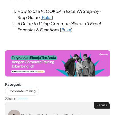
How to Use VLOOKUP in Excel? A Step-by-
Step Guide
[
Buka
]
A Guide to Using Common Microsoft Excel
Formulas & Functions
[
Buka
]
Kategori:
Corporate Training
Share:
Penulis