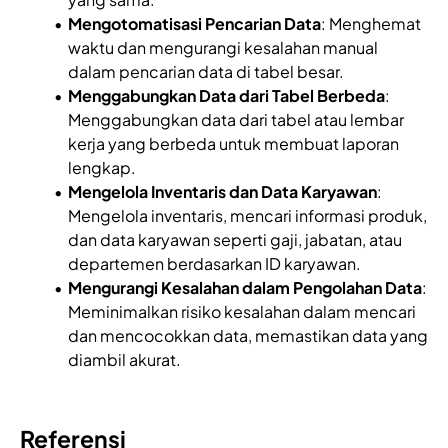
Mengotomatisasi Pencarian Data
: Menghemat
waktu dan mengurangi kesalahan manual
dalam pencarian data di tabel besar.
Menggabungkan Data dari Tabel Berbeda
:
Menggabungkan data dari tabel atau lembar
kerja yang berbeda untuk membuat laporan
lengkap.
Mengelola Inventaris dan Data Karyawan
:
Mengelola inventaris, mencari informasi produk,
dan data karyawan seperti gaji, jabatan, atau
departemen berdasarkan ID karyawan.
Mengurangi Kesalahan dalam Pengolahan Data
:
Meminimalkan risiko kesalahan dalam mencari
dan mencocokkan data, memastikan data yang
diambil akurat.
Referensi