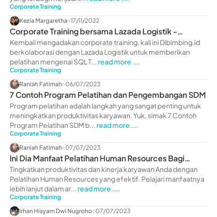
Corporate Training
Kezia Margaretha
17/11/2022
Corporate Training bersama Lazada Logistik -
dibimbing.id
Kembali mengadakan corporate training, kali ini Dibimbing.id
berkolaborasi dengan Lazada Logistik untuk memberikan
pelatihan mengenai SQL T...
read more ....
Corporate Training
Raniah Fatimah
06/07/2023
7 Contoh Program Pelatihan dan Pengembangan SDM
Program pelatihan adalah langkah yang sangat penting untuk
meningkatkan produktivitas karyawan. Yuk, simak 7 Contoh
Program Pelatihan SDM b...
read more ....
Corporate Training
Raniah Fatimah
07/07/2023
Ini Dia Manfaat Pelatihan Human Resources Bagi
Perusahaan
Tingkatkan produktivitas dan kinerja karyawan Anda dengan
Pelatihan Human Resources yang efektif. Pelajari manfaatnya
lebih lanjut dalam ar...
read more ....
Corporate Training
Irhan Hisyam Dwi Nugroho
07/07/2023