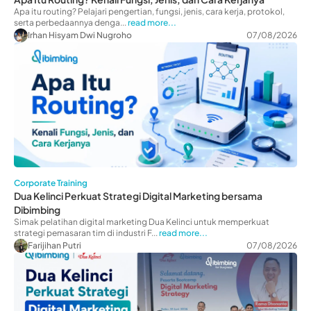
Apa itu routing? Pelajari pengertian, fungsi, jenis, cara kerja, protokol,
serta perbedaannya denga...
read more...
Irhan Hisyam Dwi Nugroho
07/08/2026
Corporate Training
Dua Kelinci Perkuat Strategi Digital Marketing bersama
Dibimbing
Simak pelatihan digital marketing Dua Kelinci untuk memperkuat
strategi pemasaran tim di industri F...
read more...
Farijihan Putri
07/08/2026