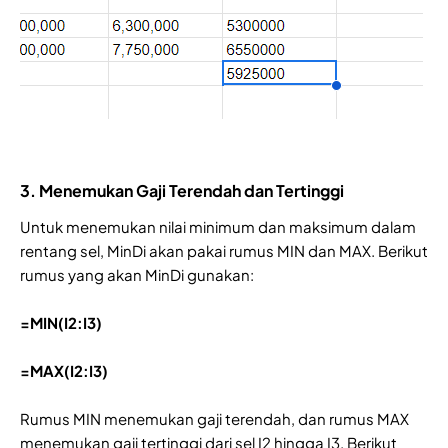
3. Menemukan Gaji Terendah dan Tertinggi
Untuk menemukan nilai minimum dan maksimum dalam
rentang sel, MinDi akan pakai rumus MIN dan MAX. Berikut
rumus yang akan MinDi gunakan:
=MIN(I2:I3)
=MAX(I2:I3)
Rumus MIN menemukan gaji terendah, dan rumus MAX
menemukan gaji tertinggi dari sel I2 hingga I3. Berikut