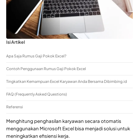
Isi Artikel
Apa Saja Rumus Gaji Pokok Excel?
Contoh Penggunaan Rumus Gaji Pokok Excel
Tingkatkan Kemampuan Excel Karyawan Anda Bersama Dibimbing.id
FAQ (Frequently Asked Questions)
Referensi
Menghitung penghasilan karyawan secara otomatis
menggunakan Microsoft Excel bisa menjadi solusi untuk
meningkatkan efisiensi kerja.