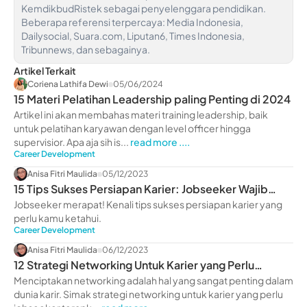
KemdikbudRistek sebagai penyelenggara pendidikan.
Beberapa referensi terpercaya: Media Indonesia,
Dailysocial, Suara.com, Liputan6, Times Indonesia,
Tribunnews, dan sebagainya.
Artikel Terkait
Coriena Lathifa Dewi
05/06/2024
15 Materi Pelatihan Leadership paling Penting di 2024
Artikel ini akan membahas materi training leadership, baik
untuk pelatihan karyawan dengan level officer hingga
supervisior. Apa aja sih is...
read more ....
Career Development
Anisa Fitri Maulida
05/12/2023
15 Tips Sukses Persiapan Karier: Jobseeker Wajib
Tahu!
Jobseeker merapat! Kenali tips sukses persiapan karier yang
perlu kamu ketahui.
Career Development
Anisa Fitri Maulida
06/12/2023
12 Strategi Networking Untuk Karier yang Perlu
Jobseeker Terapkan
Menciptakan networking adalah hal yang sangat penting dalam
dunia karir. Simak strategi networking untuk karier yang perlu