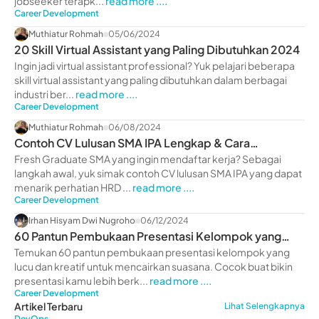
jobseeker terapk...
read more ....
Career Development
Muthiatur Rohmah
05/06/2024
20 Skill Virtual Assistant yang Paling Dibutuhkan 2024
Ingin jadi virtual assistant professional? Yuk pelajari beberapa
skill virtual assistant yang paling dibutuhkan dalam berbagai
industri ber...
read more ....
Career Development
Muthiatur Rohmah
06/08/2024
Contoh CV Lulusan SMA IPA Lengkap & Cara
Membuatnya 2024
Fresh Graduate SMA yang ingin mendaftar kerja? Sebagai
langkah awal, yuk simak contoh CV lulusan SMA IPA yang dapat
menarik perhatian HRD ...
read more ....
Career Development
Irhan Hisyam Dwi Nugroho
06/12/2024
60 Pantun Pembukaan Presentasi Kelompok yang
Lucu
Temukan 60 pantun pembukaan presentasi kelompok yang
lucu dan kreatif untuk mencairkan suasana. Cocok buat bikin
presentasi kamu lebih berk...
read more ....
Career Development
Artikel Terbaru
Lihat Selengkapnya
DevOps