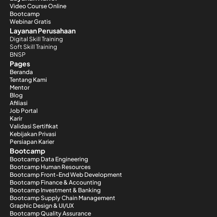
Video Course Online
Bootcamp
Webinar Gratis
Layanan Perusahaan
Digital Skill Training
Soft Skill Training
BNSP
Pages
Beranda
Tentang Kami
Mentor
Blog
Afiliasi
Job Portal
Karir
Validasi Sertifikat
Kebijakan Privasi
Persiapan Karier
Bootcamp
Bootcamp Data Engineering
Bootcamp Human Resources
Bootcamp Front-End Web Development
Bootcamp Finance & Accounting
Bootcamp Investment & Banking
Bootcamp Supply Chain Management
Graphic Design & UI/UX
Bootcamp Quality Assurance