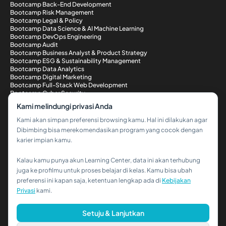
Bootcamp Back-End Development
Bootcamp Risk Management
Bootcamp Legal & Policy
Bootcamp Data Science & AI Machine Learning
Bootcamp DevOps Engineering
Bootcamp Audit
Bootcamp Business Analyst & Product Strategy
Bootcamp ESG & Sustainability Management
Bootcamp Data Analytics
Bootcamp Digital Marketing
Bootcamp Full-Stack Web Development
Bootcamp Cyber Security
Metode Pembayaran
Kami melindungi privasi Anda
Kami akan simpan preferensi browsing kamu. Hal ini dilakukan agar
Dibimbing bisa merekomendasikan program yang cocok dengan
karier impian kamu.
Kalau kamu punya akun Learning Center, data ini akan terhubung
Hi!👋
juga ke profilmu untuk proses belajar di kelas. Kamu bisa ubah
preferensi ini kapan saja, ketentuan lengkap ada di
Kebijakan
Kalau kamu butuh bantuan,
Privasi
kami.
hubungi kami via WhatsApp ya!
© 2026 PT Dibimbing. All Rights Reserved
Setuju & Lanjutkan