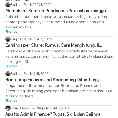
Farijihan Putri
23/04/2025
Memahami Sumber Pendanaan Perusahaan hingga
Contohnya
Pelajari sumber pendanaan perusahaan, jenis-jenisnya, dan
contoh penerapannya untuk mendukung operasional dan
ekspansi bisnis.
Finance
Farijihan Putri
07/06/2025
Earnings per Share: Rumus, Cara Menghitung, &
Contohnya
Earnings per share adalah indikator profitabilitas perusahaan.
Pahami rumus, cara menghitung, dan contoh EPS! Pelajari di sini
bareng MinDi.
Finance
Farijihan Putri
12/11/2025
Bootcamp Finance and Accounting Dibimbing,
Jaminan Internship
Jangan asal pilih bootcamp. Ikuti Bootcamp Finance and
Accounting Dibimbing yang ngasih jaminan internship dan kerja
di hiring partner!
Finance
Irhan Hisyam Dwi Nugroho
31/03/2026
Apa Itu Admin Finance? Tugas, Skill, dan Gajinya