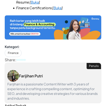
Resume [
Buka
]
Finance Certifications [
Buka
]
Kategori:
Finance
Share:
Penulis
Farijihan Putri
Farijihan is a passionate Content Writer with 3 years of
experience in crafting compelling content, optimizing for
SEO, and developing creative strategies for various brands
and industries.
Artikel Terkait