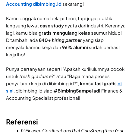
Accounting dibimbing.id
sekarang!
Kamu enggak cuma belajar teori, tapi juga praktik
langsung lewat
case study
nyata dari industri. Kerennya
lagi, kamu bisa
gratis mengulang kelas
seumur hidup!
Ditambah, ada
840+
hiring partner
yang siap
menyalurkanmu kerja dan
96% alumni
sudah berhasil
kerja lho!
Punya pertanyaan seperti "Apakah kurikulumnya cocok
untuk
fresh graduate
?" atau "Bagaimana proses
penyaluran kerja di dibimbing.id?",
konsultasi gratis
di
sini
. dibimbing.id siap
#BimbingSampeJadi
Finance &
Accounting Specialist profesional!
Referensi
12 Finance Certifications That Can Strengthen Your