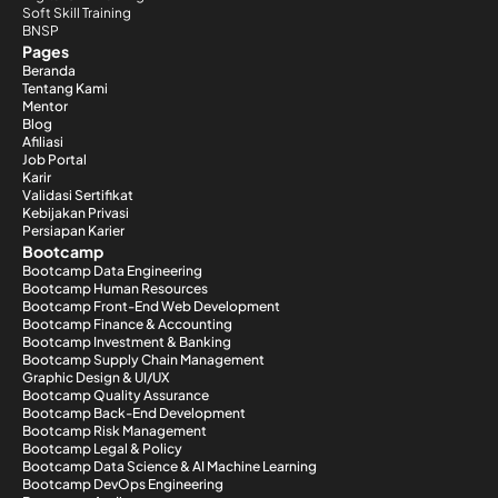
Soft Skill Training
BNSP
Pages
Beranda
Tentang Kami
Mentor
Blog
Afiliasi
Job Portal
Karir
Validasi Sertifikat
Kebijakan Privasi
Persiapan Karier
Bootcamp
Bootcamp Data Engineering
Bootcamp Human Resources
Bootcamp Front-End Web Development
Bootcamp Finance & Accounting
Bootcamp Investment & Banking
Bootcamp Supply Chain Management
Graphic Design & UI/UX
Bootcamp Quality Assurance
Bootcamp Back-End Development
Bootcamp Risk Management
Bootcamp Legal & Policy
Bootcamp Data Science & AI Machine Learning
Bootcamp DevOps Engineering