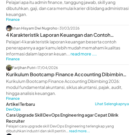
Pelajari apa itu admin finance, tanggung jawab, skill yang
dibutuhkan, gaji, dan cara memulai karier di bidang administrasi
keuangan.
Finance
Irhan Hisyam Dwi Nugroho
31/03/2026
4 Karakteristik Laporan Keuangan dan Contoh
Penerapannya
Pelajari 4 karakteristik laporan keuangan beserta contoh
penerapannya agar kamu lebih mudah memahami kualitas
informasi dalam laporan keuan...
read more ....
Finance
Farijihan Putri
17/04/2026
Kurikulum Bootcamp Finance Accounting Dibimbing
2026: Modul Lengkap & Benefit
Kurikulum Bootcamp Finance Accounting Dibimbing 2026:
modul fundamental akuntansi, siklus akuntansi, pajak, audit,
hingga analisis keuangan.
Finance
Artikel Terbaru
Lihat Selengkapnya
DevOps
Cara Upgrade Skill DevOps Engineering agar Cepat Dilirik
Recruiter
Pelajari cara upgrade skill DevOps Engineering terlengkap yang
dibutuhkan industri dan skill pentin...
read more...