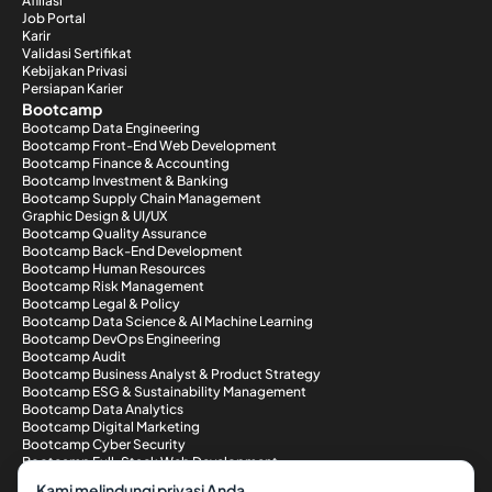
Afiliasi
Job Portal
Karir
Validasi Sertifikat
Kebijakan Privasi
Persiapan Karier
Bootcamp
Bootcamp Data Engineering
Bootcamp Front-End Web Development
Bootcamp Finance & Accounting
Bootcamp Investment & Banking
Bootcamp Supply Chain Management
Graphic Design & UI/UX
Bootcamp Quality Assurance
Bootcamp Back-End Development
Bootcamp Human Resources
Bootcamp Risk Management
Bootcamp Legal & Policy
Bootcamp Data Science & AI Machine Learning
Bootcamp DevOps Engineering
Bootcamp Audit
Bootcamp Business Analyst & Product Strategy
Bootcamp ESG & Sustainability Management
Bootcamp Data Analytics
Bootcamp Digital Marketing
Bootcamp Cyber Security
Bootcamp Full-Stack Web Development
Metode Pembayaran
Kami melindungi privasi Anda