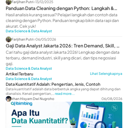
Farijihan Putri
13/12/2025
Panduan Data Cleaning dengan Python: Langkah &
Contohnya
Hasil analisis kurang sesuai? Pelajari langkah dan contoh data
cleaning dengan Python. Panduan lengkap bikin data rapi dan
akurat. Cek yuk!
Data Science & Data Analyst
Farijihan Putri
06/05/2026
Gaji Data Analyst Jakarta 2026: Tren Demand, Skill, &
Prospek Karier
Cari tahu gaji data analyst Jakarta 2026! Lengkap dengan data
terbaru, demand industri, skill yang dicari, dan tips negosiasi
gaji.
Data Science & Data Analyst
Artikel Terbaru
Lihat Selengkapnya
Data Science & Data Analyst
Data Kuantitatif Adalah: Pengertian, Jenis, Contoh
Data kuantitatif adalah data berbentuk angka yang dapat dihitung dan
dianalisis. Kenali pengertian,...
read more...
Irhan Hisyam Dwi Nugroho
06/08/2026