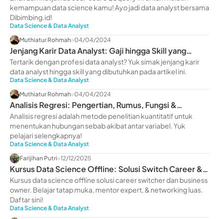
kemampuan data science kamu! Ayo jadi data analyst bersama
Dibimbing.id!
Data Science & Data Analyst
Muthiatur Rohmah
04/04/2024
Jenjang Karir Data Analyst: Gaji hingga Skill yang
Dimiliki
Tertarik dengan profesi data analyst? Yuk simak jenjang karir
data analyst hingga skill yang dibutuhkan pada artikel ini.
Data Science & Data Analyst
Muthiatur Rohmah
04/04/2024
Analisis Regresi: Pengertian, Rumus, Fungsi &
Manfaatnya
Analisis regresi adalah metode penelitian kuantitatif untuk
menentukan hubungan sebab akibat antar variabel. Yuk
pelajari selengkapnya!
Data Science & Data Analyst
Farijihan Putri
12/12/2025
Kursus Data Science Offline: Solusi Switch Career &
Scale Up Bisnis
Kursus data science offline solusi career switcher dan business
owner. Belajar tatap muka, mentor expert, & networking luas.
Daftar sini!
Data Science & Data Analyst