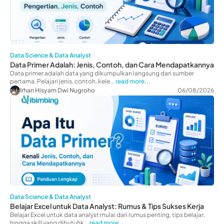
Data Science & Data Analyst
Data Primer Adalah: Jenis, Contoh, dan Cara Mendapatkannya
Data primer adalah data yang dikumpulkan langsung dari sumber
pertama. Pelajari jenis, contoh, kele...
read more...
Irhan Hisyam Dwi Nugroho
06/08/2026
Data Science & Data Analyst
Belajar Excel untuk Data Analyst: Rumus & Tips Sukses Kerja
Belajar Excel untuk data analyst mulai dari rumus penting, tips belajar,
hingga skill yang dibutuhk...
read more...