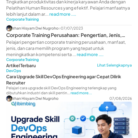
Perusahaan
Tingkatkan produktivitas dan kinerja karyawan Anda dengan
Pelatihan Human Resources yang efektif. Pelajari manfaatnya
lebih lanjut dalam ar...
read more ....
Corporate Training
Irhan Hisyam Dwi Nugroho
07/07/2023
Corporate Training Perusahaan: Pengertian, Jenis,
Manfaat
Pelajari pengertian corporate training perusahaan, manfaat,
jenis, dan cara memilih program yang tepat untuk
meningkatkan kompetensi serta ...
read more ....
Corporate Training
Artikel Terbaru
Lihat Selengkapnya
DevOps
Cara Upgrade Skill DevOps Engineering agar Cepat Dilirik
Recruiter
Pelajari cara upgrade skill DevOps Engineering terlengkap yang
dibutuhkan industri dan skill pentin...
read more...
Irhan Hisyam Dwi Nugroho
07/08/2026