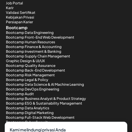
Job Portal
Karir
Validasi Sertifikat
Kebijakan Privasi
Persiapan Karier
Bootcamp
Bootcamp Data Engineering
Bootcamp Front-End Web Development
Bootcamp Human Resources
Bootcamp Finance & Accounting
Bootcamp Investment & Banking
Bootcamp Supply Chain Management
Graphic Design & UI/UX
Bootcamp Quality Assurance
Bootcamp Back-End Development
Bootcamp Risk Management
Bootcamp Legal & Policy
Bootcamp Data Science & AI Machine Learning
Bootcamp DevOps Engineering
Bootcamp Audit
Bootcamp Business Analyst & Product Strategy
Bootcamp ESG & Sustainability Management
Bootcamp Data Analytics
Bootcamp Digital Marketing
Bootcamp Full-Stack Web Development
Bootcamp Cyber Security
Metode Pembayaran
Kami melindungi privasi Anda