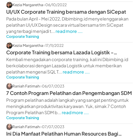
Kezia Margaretha
06/10/2022
UI/UX Corporate Training bersama dengan SiCepat
Pada bulan April - Mei 2022, Dibimbing.id menyelenggarakan
pelatihan UI/UX Design secara virtual bersama tim SiCepat
yang terbagi menjadi t...
read more ....
Corporate Training
Kezia Margaretha
17/11/2022
Corporate Training bersama Lazada Logistik -
dibimbing.id
Kembali mengadakan corporate training, kali ini Dibimbing.id
berkolaborasi dengan Lazada Logistik untuk memberikan
pelatihan mengenai SQL T...
read more ....
Corporate Training
Raniah Fatimah
06/07/2023
7 Contoh Program Pelatihan dan Pengembangan SDM
Program pelatihan adalah langkah yang sangat penting untuk
meningkatkan produktivitas karyawan. Yuk, simak 7 Contoh
Program Pelatihan SDM b...
read more ....
Corporate Training
Raniah Fatimah
07/07/2023
Ini Dia Manfaat Pelatihan Human Resources Bagi