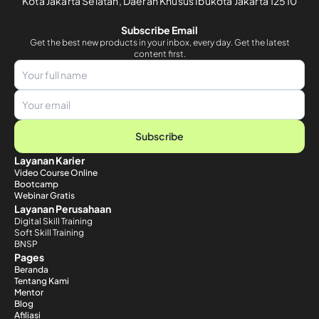
Kota Jakarta Selatan, Daerah Khusus Ibukota Jakarta 12510
Subscribe Email
Get the best new products in your inbox, every day. Get the latest
content first.
Subscribe
Layanan Karier
Video Course Online
Bootcamp
Webinar Gratis
Layanan Perusahaan
Digital Skill Training
Soft Skill Training
BNSP
Pages
Beranda
Tentang Kami
Mentor
Blog
Afiliasi