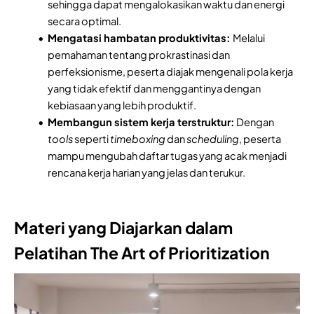
sehingga dapat mengalokasikan waktu dan energi
secara optimal.
Mengatasi hambatan produktivitas:
Melalui
pemahaman tentang prokrastinasi dan
perfeksionisme, peserta diajak mengenali pola kerja
yang tidak efektif dan menggantinya dengan
kebiasaan yang lebih produktif.
Membangun sistem kerja terstruktur:
Dengan
tools
seperti
timeboxing
dan
scheduling
, peserta
mampu mengubah daftar tugas yang acak menjadi
rencana kerja harian yang jelas dan terukur.
Materi yang Diajarkan dalam
Pelatihan The Art of Prioritization