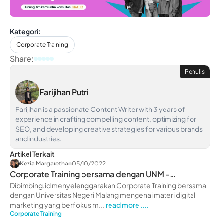
Kategori:
Corporate Training
Share:
Penulis
Farijihan Putri
Farijihan is a passionate Content Writer with 3 years of
experience in crafting compelling content, optimizing for
SEO, and developing creative strategies for various brands
and industries.
Artikel Terkait
Kezia Margaretha
05/10/2022
Corporate Training bersama dengan UNM -
dibimbing.id
Dibimbing.id menyelenggarakan Corporate Training bersama
dengan Universitas Negeri Malang mengenai materi digital
marketing yang berfokus m...
read more ....
Corporate Training