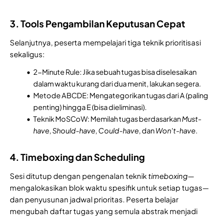
3. Tools Pengambilan Keputusan Cepat
Selanjutnya, peserta mempelajari tiga teknik prioritisasi
sekaligus:
2-Minute Rule: Jika sebuah tugas bisa diselesaikan
dalam waktu kurang dari dua menit, lakukan segera.
Metode ABCDE: Mengategorikan tugas dari A (paling
penting) hingga E (bisa dieliminasi).
Teknik MoSCoW: Memilah tugas berdasarkan
Must-
have
,
Should-have
,
Could-have
, dan
Won't-have
.
4. Timeboxing dan Scheduling
Sesi ditutup dengan pengenalan teknik
timeboxing
—
mengalokasikan blok waktu spesifik untuk setiap tugas—
dan penyusunan jadwal prioritas. Peserta belajar
mengubah daftar tugas yang semula abstrak menjadi