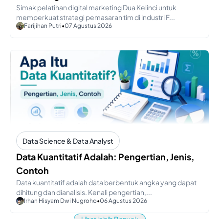
Simak pelatihan digital marketing Dua Kelinci untuk
memperkuat strategi pemasaran tim di industri F...
Farijihan Putri
•
07 Agustus 2026
Data Science & Data Analyst
Data Kuantitatif Adalah: Pengertian, Jenis,
Contoh
Data kuantitatif adalah data berbentuk angka yang dapat
dihitung dan dianalisis. Kenali pengertian,...
Irhan Hisyam Dwi Nugroho
•
06 Agustus 2026