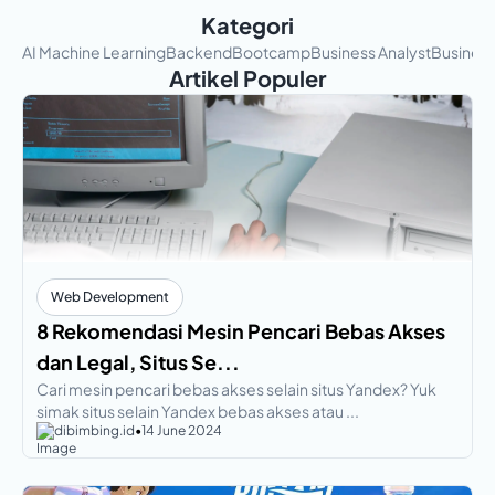
Kategori
AI Machine Learning
Backend
Bootcamp
Business Analyst
Busines
Artikel Populer
Web Development
8 Rekomendasi Mesin Pencari Bebas Akses
dan Legal, Situs Se...
Cari mesin pencari bebas akses selain situs Yandex? Yuk
simak situs selain Yandex bebas akses atau ...
dibimbing.id
•
14 June 2024