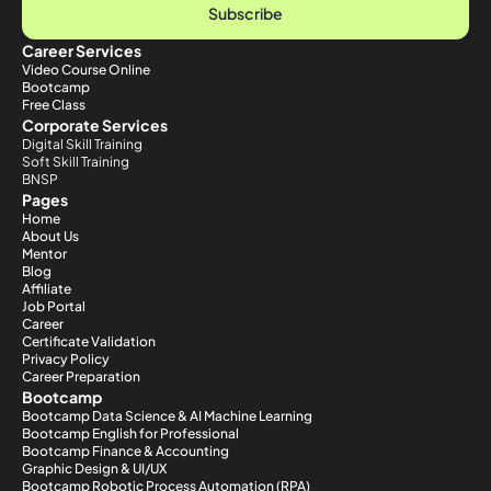
Subscribe
Career Services
Video Course Online
Bootcamp
Free Class
Corporate Services
Digital Skill Training
Soft Skill Training
BNSP
Pages
Home
About Us
Mentor
Blog
Affiliate
Job Portal
Career
Certificate Validation
Privacy Policy
Career Preparation
Bootcamp
Bootcamp Data Science & AI Machine Learning
Bootcamp English for Professional
Bootcamp Finance & Accounting
Graphic Design & UI/UX
Bootcamp Robotic Process Automation (RPA)