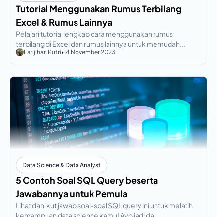
Tutorial Menggunakan Rumus Terbilang
Excel & Rumus Lainnya
Pelajari tutorial lengkap cara menggunakan rumus
terbilang di Excel dan rumus lainnya untuk memudah...
Farijihan Putri
•
14 November 2023
Data Science & Data Analyst
5 Contoh Soal SQL Query beserta
Jawabannya untuk Pemula
Lihat dan ikut jawab soal-soal SQL query ini untuk melatih
kemampuan data science kamu! Ayo jadi da...