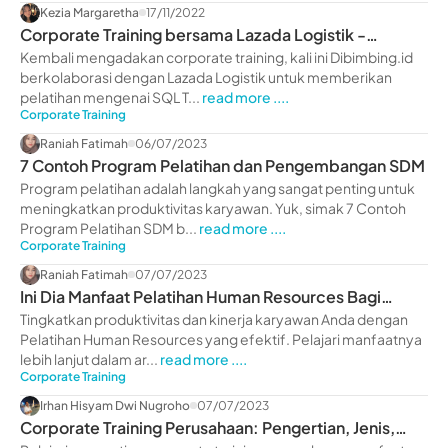
Kezia Margaretha
17/11/2022
Corporate Training bersama Lazada Logistik -
dibimbing.id
Kembali mengadakan corporate training, kali ini Dibimbing.id
berkolaborasi dengan Lazada Logistik untuk memberikan
pelatihan mengenai SQL T...
read more ....
Corporate Training
Raniah Fatimah
06/07/2023
7 Contoh Program Pelatihan dan Pengembangan SDM
Program pelatihan adalah langkah yang sangat penting untuk
meningkatkan produktivitas karyawan. Yuk, simak 7 Contoh
Program Pelatihan SDM b...
read more ....
Corporate Training
Raniah Fatimah
07/07/2023
Ini Dia Manfaat Pelatihan Human Resources Bagi
Perusahaan
Tingkatkan produktivitas dan kinerja karyawan Anda dengan
Pelatihan Human Resources yang efektif. Pelajari manfaatnya
lebih lanjut dalam ar...
read more ....
Corporate Training
Irhan Hisyam Dwi Nugroho
07/07/2023
Corporate Training Perusahaan: Pengertian, Jenis,