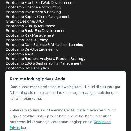
Bootcamp Front-End Web Development
Bootcamp Finance & Accounting
Bootcamp Investment & Banking
Bootcamp Supply Chain Management
Graphic Design & UI/UX
Bootcamp Quality Assurance
Bootcamp Back-End Development
Bootcamp Risk Management
Bootcamp Legal & Policy
Bootcamp Data Science & AI Machine Learning
Bootcamp DevOps Engineering
Bootcamp Audit
Bootcamp Business Analyst & Product Strategy
Bootcamp ESG & Sustainability Management
Bootcamp Data Analytics
Bootcamp Digital Marketing
Bootcamp Cyber Security
Kami melindungi privasi Anda
Bootcamp Full-Stack Web Development
Kami akan simpan preferensi browsing kamu. Hal ini dilakukan agar
Metode Pembayaran
Dibimbing bisa merekomendasikan program yang cocok dengan
karier impian kamu.
Kalau kamu punya akun Learning Center, data ini akan terhubung
Hi!👋
juga ke profilmu untuk proses belajar di kelas. Kamu bisa ubah
preferensi ini kapan saja, ketentuan lengkap ada di
Kebijakan
Kalau kamu butuh bantuan,
Privasi
kami.
hubungi kami via WhatsApp ya!