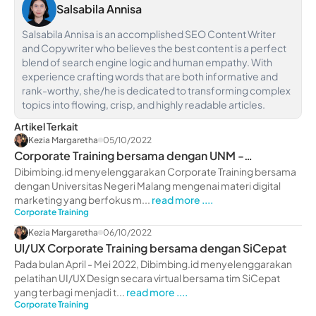
Salsabila Annisa
Salsabila Annisa is an accomplished SEO Content Writer
and Copywriter who believes the best content is a perfect
blend of search engine logic and human empathy. With
experience crafting words that are both informative and
rank-worthy, she/he is dedicated to transforming complex
topics into flowing, crisp, and highly readable articles.
Artikel Terkait
Kezia Margaretha
05/10/2022
Corporate Training bersama dengan UNM -
dibimbing.id
Dibimbing.id menyelenggarakan Corporate Training bersama
dengan Universitas Negeri Malang mengenai materi digital
marketing yang berfokus m...
read more ....
Corporate Training
Kezia Margaretha
06/10/2022
UI/UX Corporate Training bersama dengan SiCepat
Pada bulan April - Mei 2022, Dibimbing.id menyelenggarakan
pelatihan UI/UX Design secara virtual bersama tim SiCepat
yang terbagi menjadi t...
read more ....
Corporate Training