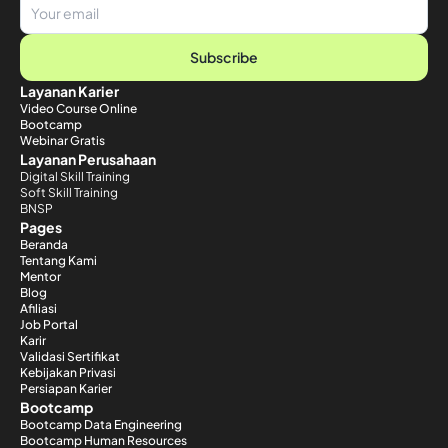
Subscribe
Layanan Karier
Video Course Online
Bootcamp
Webinar Gratis
Layanan Perusahaan
Digital Skill Training
Soft Skill Training
BNSP
Pages
Beranda
Tentang Kami
Mentor
Blog
Afiliasi
Job Portal
Karir
Validasi Sertifikat
Kebijakan Privasi
Persiapan Karier
Bootcamp
Bootcamp Data Engineering
Bootcamp Human Resources