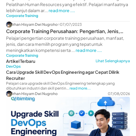
Pelatihan Human Resources yang efektif. Pelajari manfaatnya
lebih lanjut dalam ar...
read more ....
Corporate Training
Irhan Hisyam Dwi Nugroho
07/07/2023
Corporate Training Perusahaan: Pengertian, Jenis,
Manfaat
Pelajari pengertian corporate training perusahaan, manfaat,
jenis, dan cara memilih program yang tepat untuk
meningkatkan kompetensi serta ...
read more ....
Corporate Training
Artikel Terbaru
Lihat Selengkapnya
DevOps
Cara Upgrade Skill DevOps Engineering agar Cepat Dilirik
Recruiter
Pelajari cara upgrade skill DevOps Engineering terlengkap yang
dibutuhkan industri dan skill pentin...
read more...
Irhan Hisyam Dwi Nugroho
07/08/2026