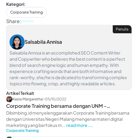
Kategori:
Corporate Training
Share:
Penulis
Salsabila Annisa
Salsabila Annisa is an accomplished SEO Content Writer
and Copywriter who believes the best content is a perfect
blend of search engine logic and human empathy. With
experience crafting words that are both informative and
rank-worthy, she/he is dedicated to transforming complex
topics into flowing, crisp, and highly readable articles.
Artikel Terkait
Kezia Margaretha
05/10/2022
Corporate Training bersama dengan UNM -
dibimbing.id
Dibimbing.id menyelenggarakan Corporate Training bersama
dengan Universitas Negeri Malang mengenai materi digital
marketing yang berfokus m...
read more ....
Corporate Training