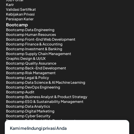
Karir
Validasi Sertifikat
Kebijakan Privasi
Persiapan Karier
Bootcamp
Bootcamp Data Engineering
Bootcamp Human Resources
Bootcamp Front-End Web Development
Bootcamp Finance & Accounting
Bootcamp Investment & Banking
Bootcamp Supply Chain Management
Graphic Design & UI/UX
Bootcamp Quality Assurance
Bootcamp Back-End Development
Bootcamp Risk Management
Bootcamp Legal & Policy
Bootcamp Data Science & AI Machine Learning
Bootcamp DevOps Engineering
Bootcamp Audit
Bootcamp Business Analyst & Product Strategy
Bootcamp ESG & Sustainability Management
Bootcamp Data Analytics
Bootcamp Digital Marketing
Bootcamp Cyber Security
Bootcamp Full-Stack Web Development
Metode Pembayaran
Kami melindungi privasi Anda