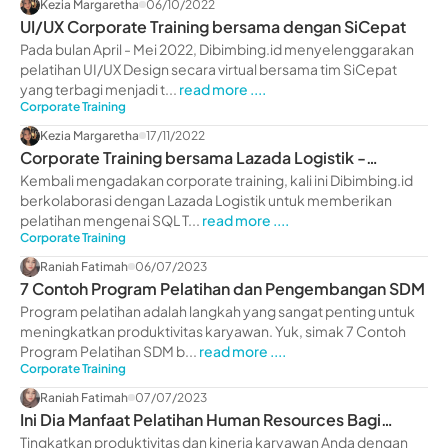
Kezia Margaretha
06/10/2022
UI/UX Corporate Training bersama dengan SiCepat
Pada bulan April - Mei 2022, Dibimbing.id menyelenggarakan
pelatihan UI/UX Design secara virtual bersama tim SiCepat
yang terbagi menjadi t...
read more ....
Corporate Training
Kezia Margaretha
17/11/2022
Corporate Training bersama Lazada Logistik -
dibimbing.id
Kembali mengadakan corporate training, kali ini Dibimbing.id
berkolaborasi dengan Lazada Logistik untuk memberikan
pelatihan mengenai SQL T...
read more ....
Corporate Training
Raniah Fatimah
06/07/2023
7 Contoh Program Pelatihan dan Pengembangan SDM
Program pelatihan adalah langkah yang sangat penting untuk
meningkatkan produktivitas karyawan. Yuk, simak 7 Contoh
Program Pelatihan SDM b...
read more ....
Corporate Training
Raniah Fatimah
07/07/2023
Ini Dia Manfaat Pelatihan Human Resources Bagi
Perusahaan
Tingkatkan produktivitas dan kinerja karyawan Anda dengan