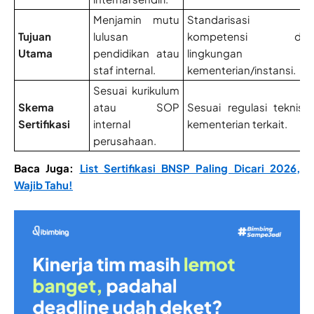
Menjamin mutu
Standarisasi
Tujuan
lulusan
kompetensi di
Utama
pendidikan atau
lingkungan
staf internal.
kementerian/instansi.
Sesuai kurikulum
Skema
atau SOP
Sesuai regulasi teknis
Sertifikasi
internal
kementerian terkait.
perusahaan.
Baca Juga:
List Sertifikasi BNSP Paling Dicari 2026,
Wajib Tahu!