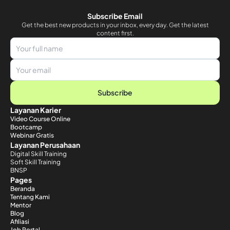
Subscribe Email
Get the best new products in your inbox, every day. Get the latest
content first.
Subscribe
Layanan Karier
Video Course Online
Bootcamp
Webinar Gratis
Layanan Perusahaan
Digital Skill Training
Soft Skill Training
BNSP
Pages
Beranda
Tentang Kami
Mentor
Blog
Afiliasi
Job Portal