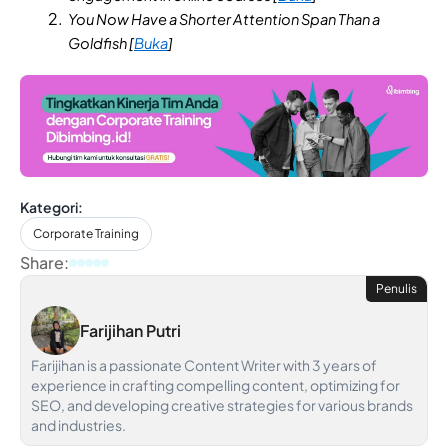
You Now Have a Shorter Attention Span Than a
Goldfish [
Buka
]
Kategori:
Corporate Training
Share:
Penulis
Farijihan Putri
Farijihan is a passionate Content Writer with 3 years of
experience in crafting compelling content, optimizing for
SEO, and developing creative strategies for various brands
and industries.