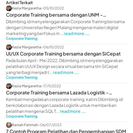
Artikel Terkait
Kezia Margaretha
05/10/2022
Corporate Training bersama dengan UNM -
dibimbing.id
Dibimbing.id menyelenggarakan Corporate Training bersama
dengan Universitas Negeri Malang mengenai materi digital
marketing yang berfokus m...
read more ....
Corporate Training
Kezia Margaretha
06/10/2022
UI/UX Corporate Training bersama dengan SiCepat
Pada bulan April - Mei 2022, Dibimbing.id menyelenggarakan
pelatihan UI/UX Design secara virtual bersama tim SiCepat
yang terbagi menjadi t...
read more ....
Corporate Training
Kezia Margaretha
17/11/2022
Corporate Training bersama Lazada Logistik -
dibimbing.id
Kembali mengadakan corporate training, kali ini Dibimbing.id
berkolaborasi dengan Lazada Logistik untuk memberikan
pelatihan mengenai SQL T...
read more ....
Corporate Training
Raniah Fatimah
06/07/2023
7 Contoh Program Pelatihan dan Pengembangan SDM