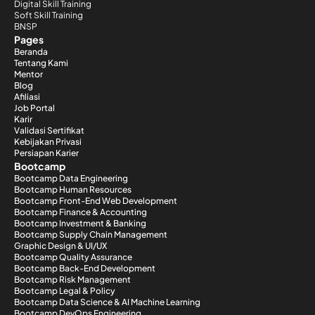
Digital Skill Training
Soft Skill Training
BNSP
Pages
Beranda
Tentang Kami
Mentor
Blog
Afiliasi
Job Portal
Karir
Validasi Sertifikat
Kebijakan Privasi
Persiapan Karier
Bootcamp
Bootcamp Data Engineering
Bootcamp Human Resources
Bootcamp Front-End Web Development
Bootcamp Finance & Accounting
Bootcamp Investment & Banking
Bootcamp Supply Chain Management
Graphic Design & UI/UX
Bootcamp Quality Assurance
Bootcamp Back-End Development
Bootcamp Risk Management
Bootcamp Legal & Policy
Bootcamp Data Science & AI Machine Learning
Bootcamp DevOps Engineering