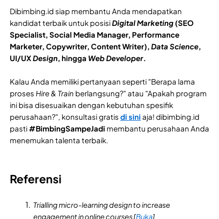
Dibimbing.id siap membantu Anda mendapatkan
kandidat terbaik untuk posisi
Digital Marketing
(SEO
Specialist, Social Media Manager, Performance
Marketer, Copywriter, Content Writer),
Data Science
,
UI/UX
Design
, hingga
Web Developer
.
Kalau Anda memiliki pertanyaan seperti "Berapa lama
proses
Hire & Train
berlangsung?" atau "Apakah program
ini bisa disesuaikan dengan kebutuhan spesifik
perusahaan?", konsultasi gratis
di sini
aja! dibimbing.id
pasti
#BimbingSampeJadi
membantu perusahaan Anda
menemukan talenta terbaik.
Referensi
Trialling micro-learning design to increase
engagement in online courses [
Buka
]