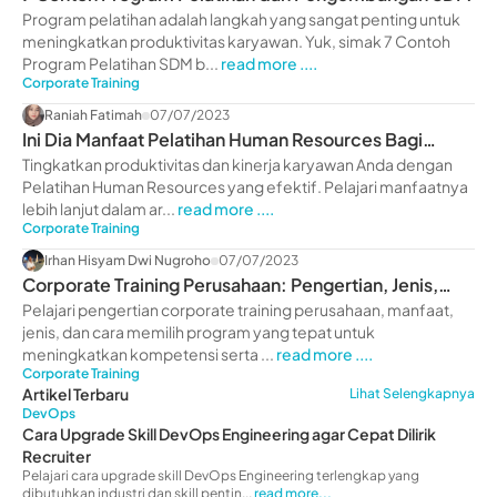
Program pelatihan adalah langkah yang sangat penting untuk
meningkatkan produktivitas karyawan. Yuk, simak 7 Contoh
Program Pelatihan SDM b...
read more ....
Corporate Training
Raniah Fatimah
07/07/2023
Ini Dia Manfaat Pelatihan Human Resources Bagi
Perusahaan
Tingkatkan produktivitas dan kinerja karyawan Anda dengan
Pelatihan Human Resources yang efektif. Pelajari manfaatnya
lebih lanjut dalam ar...
read more ....
Corporate Training
Irhan Hisyam Dwi Nugroho
07/07/2023
Corporate Training Perusahaan: Pengertian, Jenis,
Manfaat
Pelajari pengertian corporate training perusahaan, manfaat,
jenis, dan cara memilih program yang tepat untuk
meningkatkan kompetensi serta ...
read more ....
Corporate Training
Artikel Terbaru
Lihat Selengkapnya
DevOps
Cara Upgrade Skill DevOps Engineering agar Cepat Dilirik
Recruiter
Pelajari cara upgrade skill DevOps Engineering terlengkap yang
dibutuhkan industri dan skill pentin...
read more...